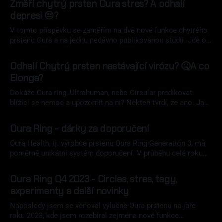
Změří chytrý prsten Oura stres? A odhalí
depresi 😔?
V tomto příspěvku se zaměřím na dvě nové funkce chytrého
prstenu Oura a na jednu nedávno publikovanou studii. Jde o
Oura Denní stres, Resilience (odolnost) studii ohledně vazby
04 dub 2024
teploty těla a symptomů deprese.
Odhalí Chytrý prsten nastávající virózu? 🤒A co
Elonga?
Dokáže Oura ring, Ultrahuman, nebo Circular predikovat
blížící se nemoc a upozornit na ni? Někteří tvrdí, že ano. Jak
je to možné? A jak dopadl můj test? A jak se k této
24 úno 2024
problematice staví Elonga? Na to se podíváme v tomto
Oura Ring - dárky za doporučení
článku. Jak lze predikovat nemoc? Chytré prsteny měří
prostřednictvím
Oura Health, tj. výrobce prstenu Oura Ring Generation 3, má
poměrně unikátní systém doporučení. V průběhu celé roku
můžete z aplikace poslat někomu ze svého okolí unikátní
30 led 2024
kód a poskytnout mu tak slevu na pořízení nového prstenu -
Oura Ring Q4 2023 - Circles, stres, tagy,
aktuálně 40 dolarů/euro. Jednou za čas však přichází s větší
experimenty a další novinky
motivací pro
Naposledy jsem se věnoval výlučně Oura prstenu na jaře
roku 2023, kde jsem rozebíral zejména nové funkce