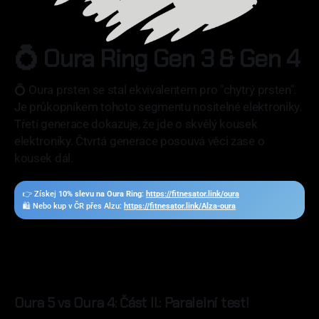
💍 Oura Ring Gen 3 & Gen 4
💍 Oura prsten se stal ekvivalentem pro "chytrý prsten".
Je průkopníkem tohoto segmentu nositelné elektroniky.
Třetí generace dokazuje, že jde o skvělý kousek
elektroniky. Čtvrtá generace posouvá věci zase o
kousek dál.
👉 Získej
10% slevu na Oura Ring
:
https://fitnesator.link/oura
🛍️ Nebo kup v ČR přes Alzu:
https://fitnesator.link/Alza-oura
Oura 5 vs Oura 4: Část II.: Paralelní test!