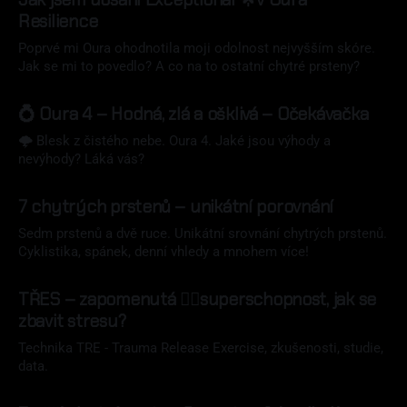
Resilience
Poprvé mi Oura ohodnotila moji odolnost nejvyšším skóre.
Jak se mi to povedlo? A co na to ostatní chytré prsteny?
08 říj 2024
💍 Oura 4 – Hodná, zlá a ošklivá – Očekávačka
🌩 Blesk z čistého nebe. Oura 4. Jaké jsou výhody a
nevýhody? Láká vás?
07 říj 2024
7 chytrých prstenů ⁠⁠– unikátní porovnání
Sedm prstenů a dvě ruce. Unikátní srovnání chytrých prstenů.
Cyklistika, spánek, denní vhledy a mnohem více!
24 čvn 2024
TŘES – zapomenutá 🦸‍♂️superschopnost, jak se
zbavit stresu?
Technika TRE - Trauma Release Exercise, zkušenosti, studie,
data.
10 dub 2024