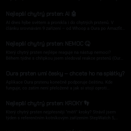
prsteny ještě neviděl. Vážně.
20 lis 2025
Nejlepší chytrý prsten: AI 🤖
AI dnes hýbe světem a pronikla i do chytrých prstenů. V
článku srovnávám 9 zařízení – od Whoop a Oura po Amazfit
Helio – a jejich AI funkce jako chatboty, personalizované tipy
15 lis 2025
či analýzu krevních testů. Zatím jde spíš o bonus než důvod
Nejlepší chytrý prsten: NEMOC 🤒
ke koupi, ale potenciál tu rozhodně je.
Který chytrý prsten nejlépe reaguje na nástup nemoci?
Během týdne s chřipkou jsem sledoval reakce prstenů (Oura,
RingConn, Ultrahuman...) a dalších zařízení (Whoop, Garmin
30 kvě 2025
Fenix 8, Apple Watch Ultra, Elonga). Která nositelnika
Oura prsten umí česky – chcete ho na splátky?
varovala včas a která zklamala?
Aplikace Oura prstenu konečně podporuje češtinu. Kde
funguje, co zatím není přeložené a jak si stojí oproti
konkurenci jako Ultrahuman nebo RingConn?
23 dub 2025
Nejlepší chytrý prsten: KROKY 👣
Který chytrý prsten nejpřesněji "měří" kroky? Strávil jsem
týden s referenčním kotníkovým zařízením StepWatch 5,
abych porovnal přesnost nejlepších chytrých prstenů a další
24 bře 2025
populární nositelniky při sledování kroků. Jak dopadli