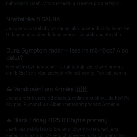
náhodných čísel". V tomto testu ji stavíme proti těžkým
vahám jako Whoop, Garmin a Oura. S korelací 0,77
20 bře 2026
debunkujeme mýty o "nepřesnosti". Je to nejlepší HRV
Nositelnika & SAUNA
náramek v poměru cena/výkon?
Je nošení nositelniky do sauny jako nošení dříví do lesa? Ne.
U doneseného dříví do lese nehrozí, že překračujete jeho
oficiální provozní limity. Vzal jsem Garmin Fenix 8, Whoop
18 bře 2026
MG a Oura Ring 4 do tří saunových sezení při ~100 °C. Co
Oura: Symptom radar — leze na mě něco? A co
přístroje naměřily? A má význam je nosit do sauny?
dělat?
Nesnáším být nemocný — a tak testuji, zda chytré prsteny
umí blížící se virózu zachytit dřív než pocity. Podíval jsem se
na Oura Symptom Radar, porovnal data a pomocí SciSpace
06 úno 2026
oddělil science-based intervence od „jedna paní povídala“.
⛰️ Vandrování pro Arménii 🇦🇲
Které návyky opravdu fungují? A co slivovice?
Jednou ročně uteču od displejů, rodiny a bubliny... do hor! Po
Olympu, Rumunsku a Albánii tentokrát přichází Arménie:
divoké Dilijanské lesy, medvědi, maršrutky, jeskyně, psi, levné
01 pro 2025
jídlo a 110 km pohodového vandru.
🔥 Black Friday 2025 & Chytré prsteny
Jestli vás někdy lákalo koupit si chytrý prsten, teď je ta
nejlepší příležitost. Ve větších slevových akcích jsem chytré