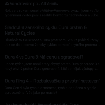
dá ušetřit nějaká koruna. Třeba i na novém chytrém prstenu.
⛰️Vandrování po... Albánii🥾
Rok se s rokem sešel a ̶b̶l̶í̶ž̶í̶ ̶s̶e̶ ̶V̶á̶n̶o̶c̶e̶.̶ ̶ a vyrazil jsem vstříc
týdennímu vystoupení z reality, komfortu, technologií a vůbec
všední rutině. Vydal jsem se s kamarády do hor do Albánie.
13 lis 2024
Sledování ženského cyklu: Oura prsten &
Natural Cycles
Dlouholetá zkušenost s Oura prstenem Gen3 z pohledu ženy.
Jak se dá sledovat ženský cyklus pomocí chytrého prstenu a
k čemu to je dobré?
07 lis 2024
Oura 4 vs Oura 3: Má cenu upgradovat?
Jeden týden jsem nosil starý chytrý prsten Oura generace 3 a
nový chytrý prsten Oura generace 4. Liší se nějak výstupy v
aplikaci a stojí za to upgradovat?
23 říj 2024
Oura Ring 4 – Rozbalovačka a prvotní nastavení
Oura Gen 4 byla rychle oznámena, rychle doručena a rychle
zprovozněna. Vše jako po másle?
16 říj 2024
Jak jsem dosáhl Exceptional 🌟v Oura