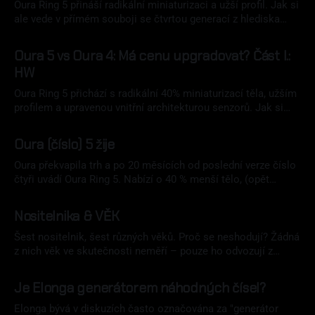
Oura Ring 5 přináší radikální miniaturizaci a užší profil. Jak si
ale vede v přímém souboji se čtvrtou generací z hlediska
naměřených dat? Paralelní nošení obou přináší tvrdá data.
02 srp 2026
Oura 5 vs Oura 4: Má cenu upgradovat? Část I.:
HW
Oura Ring 5 přichází s radikální 40% miniaturizací těla, užším
profilem a upravenou vnitřní architekturou senzorů. Jak si
vede v přímém souboji s generací 4 a 3 a co přináší nového?
05 čvn 2026
Podívejte se na tvrdá data, milimetry a gramy v detailní
Oura (číslo) 5 žije
recenzi.
Oura překvapila trh a po 20 měsících od poslední verze číslo
čtyři uvádí Oura Ring 5. Nabízí o 40 % menší tělo, (opět
údajně) lepší přesnost a novinky v aplikaci, která vás ale
31 kvě 2026
neminou ani se staršími modely.
Nositelnika & VĚK
Šest nositelnik, šest různých věků. Proč se neshodují? Žádná
z nich věk ve skutečnosti neměří – pouze ho odvozují z
VO2Max, HRV nebo tuhosti tepen. Velké srovnání
15 dub 2026
metodologií Garmin, Oura, Whoop, Elonga a dalších, které
Je Elonga generátorem náhodných čísel?
vám v tom udělá jasno.
Elonga bývá v diskuzích často označována za "generátor