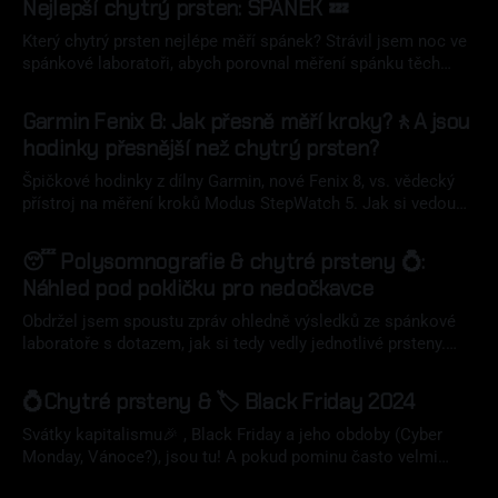
Nejlepší chytrý prsten: SPÁNEK 💤
favorité jako Oura, Ultrahuman, RingConn, Whoop nebo
Garmin?
Který chytrý prsten nejlépe měří spánek? Strávil jsem noc ve
spánkové laboratoři, abych porovnal měření spánku těch
nejlepších modelů proti zlatému standardu –
24 úno 2025
polysomnografii (PSG). Jak si vedly Oura, Samsung,
Garmin Fenix 8: Jak přesně měří kroky?🚶A jsou
Ultrahuman a další? Výsledky vás možná překvapí!
hodinky přesnější než chytrý prsten?
Špičkové hodinky z dílny Garmin, nové Fenix 8, vs. vědecký
přístroj na měření kroků Modus StepWatch 5. Jak si vedou
hodinky téměř za 30 tisíc v roli krokoměru? A není náhodou
29 lis 2024
chytrý prsten přesnější?
😴 Polysomnografie & chytré prsteny 💍:
Náhled pod pokličku pro nedočkavce
Obdržel jsem spoustu zpráv ohledně výsledků ze spánkové
laboratoře s dotazem, jak si tedy vedly jednotlivé prsteny.
Bohužel nemám stále ofiko výsledky, ale mám nějaká
26 lis 2024
základní data, se kterými zájemce tímto letmo seznámím.
💍Chytré prsteny & 🏷️ Black Friday 2024
Svátky kapitalismu🎉 , Black Friday a jeho obdoby (Cyber
Monday, Vánoce?), jsou tu! A pokud pominu často velmi
vtíravou konzumně-marketingovou pachuť, nutno dodat, že se
14 lis 2024