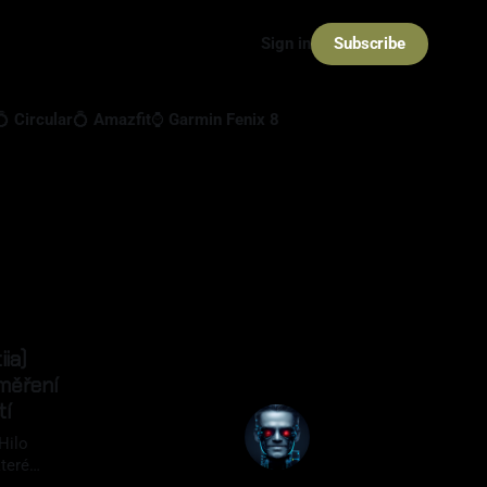
Subscribe
Sign in
💍 Circular
💍 Amazfit
⌚ Garmin Fenix 8
iia)
měření
tí
Hilo
teré