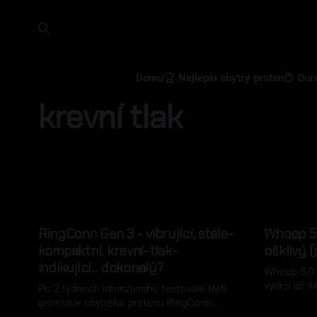
Domů
🏆 Nejlepší chytrý prsten
💍 Our
krevní tlak
RingConn Gen 3 - vibrující, stále-
Whoop 5.
kompaktní, krevní-tlak-
ošklivý 
indikující... dokonalý?
Whoop 5.0 
výdrží až 1
Po 2 týdnech intenzivního testování třetí
rozbor toh
generace chytrého prstenu RingConn
27 kvě 2025
pokazil a 