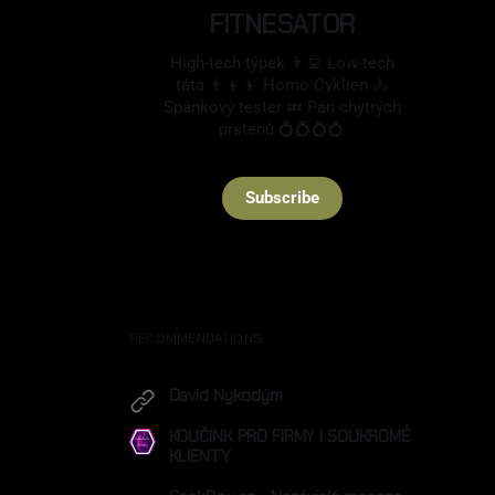
vního tlaku
FITNESATOR
ušenosti s
ím?
High-tech týpek 👨‍💻 Low-tech
táta 👨‍👦‍👦 Homo Cyklien 🚴
Spánkový tester 💤 Pán chytrých
prstenů 💍💍💍💍
Subscribe
RECOMMENDATIONS
David Nykodým
nykodympiano.cz
KOUČINK PRO FIRMY I SOUKROMÉ
KLIENTY
individualni-koucovani.cz