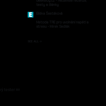
GeekBoy.cz - Nezávislé recenze,
testy a články
geekboy.cz
Eliška Šestáková
eliskasestakova.cz
Metoda TRE pro uvolnění napětí a
stresu - Mirek Sedlák
mireksedlak.cz
SEE ALL
ý tester 💤