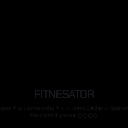
FITNESATOR
týpek 👨‍💻 Low-tech táta 👨‍👦‍👦 Homo Cyklien 🚴 Spánkov
Pán chytrých prstenů 💍💍💍💍