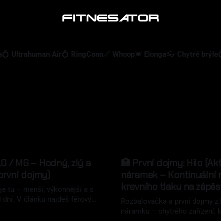
a
💍 Ultrahuman Air
💍 RingConn
🔗 Whoop
💓 Elonga
👓 Chytré brýle
0 / MG – Hodný, zlý a
🏥 První dojmy: Hilo (Akt
(první dojmy)
náramek – Kontinuální 
krevního tlaku na zápěs
je tu – menší, výkonnější a s
4 dní. V článku najdeš férový
Rozbalovačka a první dojmy z 
o, co se povedlo, co výrobce
náramku – chytrého zařízení, k
kde zatím nový model spíš