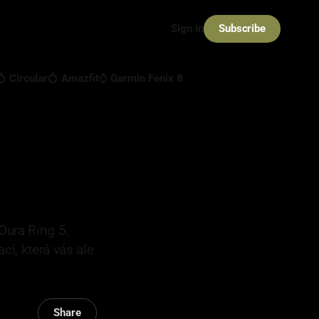
Subscribe
Sign in
💍 Circular
💍 Amazfit
⌚ Garmin Fenix 8
 Oura Ring 5.
ci, která vás ale
Share