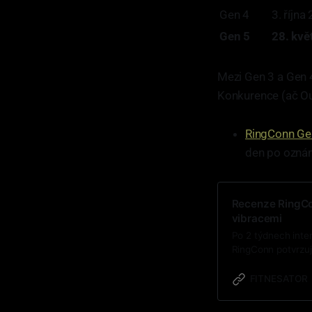
Gen 4
3. října
Gen 5
28. kvě
Mezi Gen 3 a Gen 4
Konkurence (ač Our
RingConn Ge
den po oznám
Recenze RingCo
vibracemi
Po 2 týdnech inten
RingConn potvrzuj
přichází s matným
“cévního tlaku”. T
FITNESATOR
nutnosti předplat