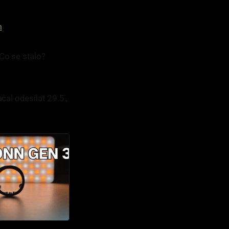
m
Co se stalo?
čal odesílat 29.5.,