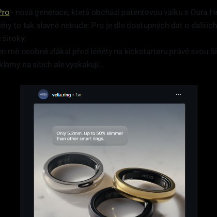
Pro
- nová generace, která obchází patentovou válku s Oura He
měry to tak slavné nebude. Pro je dle dostupných dat o dalšíc
 široký.
ten mě osobně zlákal před léééty na kickstarteru právě svou ší
klamy na sítích ale vyskakují...