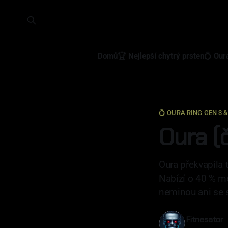
Domů
🏆 Nejlepší chytrý prsten
💍 Our
💍 OURA RING GEN 3 &
Oura (č
Oura překvapila 
Nabízí o 40 % men
neminou ani se 
Fitnesator