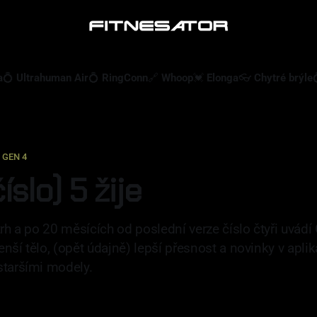
a
💍 Ultrahuman Air
💍 RingConn
🔗 Whoop
💓 Elonga
👓 Chytré brýle
 GEN 4
íslo) 5 žije
trh a po 20 měsících od poslední verze číslo čtyři uvádí
ší tělo, (opět údajně) lepší přesnost a novinky v aplika
staršími modely.