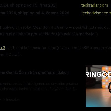
 2024, shipping od 15. října 2024
techradar.com
tna 2026, shipping od 4. června 2026
techadvisor.co
 uplynuly tři roky. Mezi Gen 4 a Gen 5 — pouhých 20 měsíců. 
a o ní nemluví a pouze tiše žaluje) nelení a motivuje :)
n 3
- aktuální král miniaturizace (s vibracemi a BP trendem) za
ení Oura 5.
nn Gen 3: Černý kůň s měřením tlaku a
zivního testování třetí generace chytrého prstenu
i jeho pozici černého koně trhu. RingConn Gen 3
 povrchem, vibracemi a ambiciózní funkcí sledování
o vše tradičně se špičkovou výdrží baterie a bez
Fitnesator
ného.