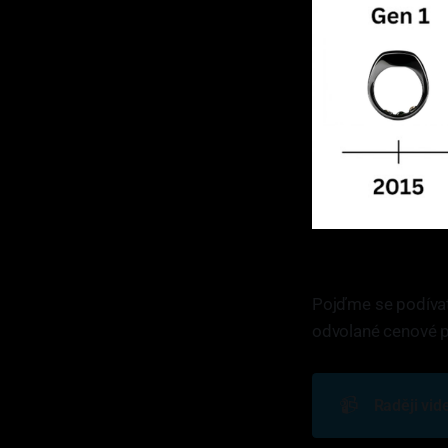
Pojďme se podívat 
odvolané cenové p
📹
Raději vid