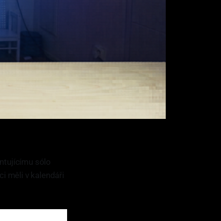
entujícímu sólo
i měli v kalendáři