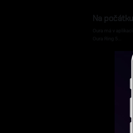
Na počátku 
Oura má v aplikac
Oura Ring 5...