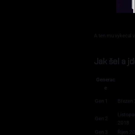
A ten mu vykecal v
Jak šel a j
Generac
e
Gen 1
Březen 
Listopa
Gen 2
2018
Gen 3
Říjen 2