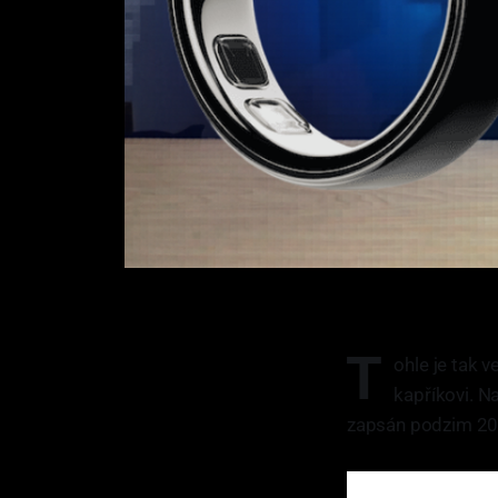
T
ohle je tak v
kapříkovi. N
zapsán podzim 20