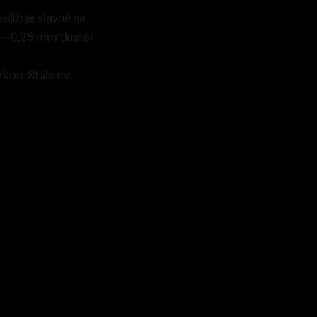
alth je slavně na
h ~0,25 mm tlustší
řkou. Stále mi