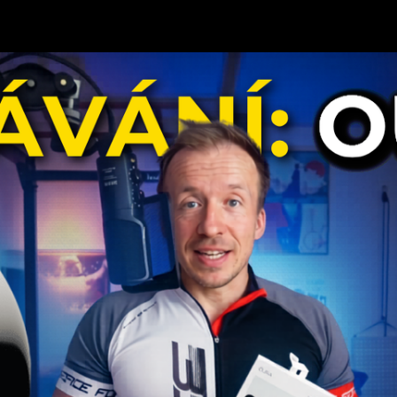
—
7 min read