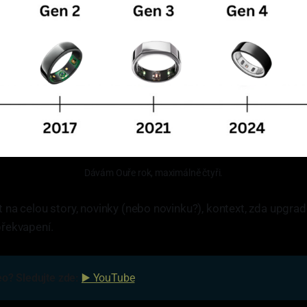
Dávám Ouře rok, maximálně čtyři.
na celou story, novinky (nebo novinku?), kontext, zda upgrad
řekvapení.
eo? Sledujte zde: 
▶️ YouTube