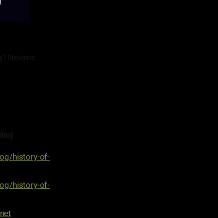
g? Nevíme.
droj
og/history-of-
og/history-of-
net