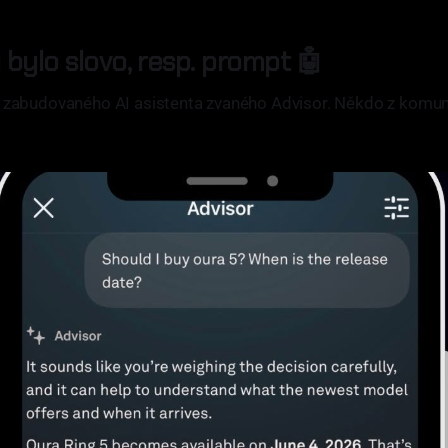
bylo slovo, resp. prompt 🤖
i zabudovaného AI asistenta zvaného Advisor. Někdo z komuni