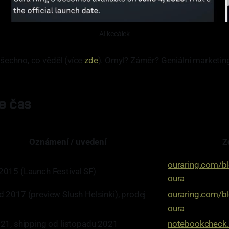
AI kecálek
šechno, co věděl (více
zde
). Omyl? Záměr? Geniální marketin
de čas
Oznámení / uvedení
Z
ouraring.com/bl
2015 (Launch Festival SF)
oura
d 2017 (preview Slush Helsinki), prodej
ouraring.com/bl
oura
021, shipping od listopadu 2021
notebookcheck.