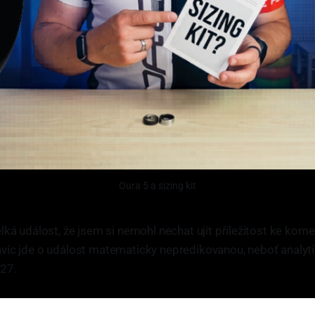
Oura 5 a sizing kit
elká událost, že jsem si nemohl nechat ujít příležitost ke kom
avíc jde o událost matematicky nepredikovanou, neboť analytic
27.