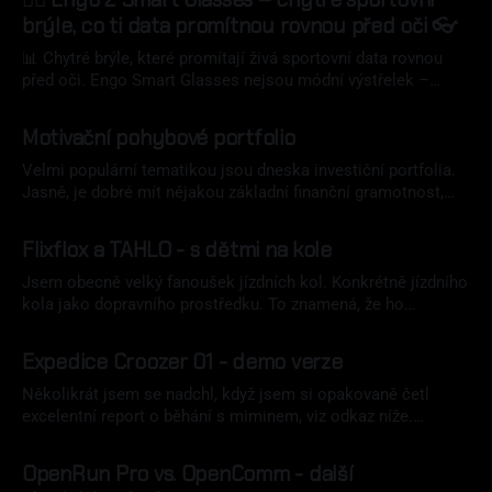
brýle, co ti data promítnou rovnou před oči 👓
📊 Chytré brýle, které promítají živá sportovní data rovnou
před oči. Engo Smart Glasses nejsou módní výstřelek –
mohou být praktickým nástrojem pro okamžitou visibilitu dat
17 dub 2025
z nositelniky. Jak fungují s Apple Watch, Garminem a co
Motivační pohybové portfolio
dokážou bez hodinek? Otestováno.
Velmi populární tematikou jsou dneska investiční portfolia.
Jasně, je dobré mít nějakou základní finanční gramotnost,
něco si dávat bokem, investovat jen co si mohu dovolit
19 říj 2022
ztratit, diverzifikovat, bláblá, však to jistě znáte. Častěji ale,
Flixflox a TAHLO - s dětmi na kole
než se zamýšlím nad investičním portfoliem, uvažuju nad tím
pohybově-motivačním, proč vlastně cvičím&hýbu
Jsem obecně velký fanoušek jízdních kol. Konkrétně jízdního
kola jako dopravního prostředku. To znamená, že ho
nevyužívám primárně abych si udělal v sobotu odpoledne
10 říj 2022
žízeň, ale v případě, že se potřebuju přemístit z bodu A do
Expedice Croozer 01 - demo verze
bodu B. Je to win-win (dělám něco pro sebe na čerstvém
vzduchu + šetřím
Několikrát jsem se nadchl, když jsem si opakovaně četl
excelentní report o běhání s miminem, viz odkaz níže.
Mnohokrát díky za něj! Gearlist ultraběžce s miminem -
14 čvn 2022
blog.pod7kilo.cz Cestování s dětmiCestování s dětmi je
OpenRun Pro vs. OpenComm - další
úplně jiná disciplína. Tím víc pokud nejedete do hotelu, ale