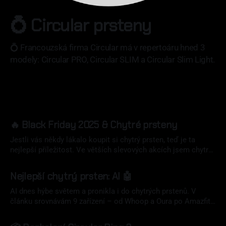
💍 Circular prsteny
💍 Francouzská firma Circular má v repertoáru hned 3
modely: Circular PRO, Circular SLIM a Circular Slim Light.
🔥 Black Friday 2025 & Chytré prsteny
Jestli vás někdy lákalo koupit si chytrý prsten, teď je ta
nejlepší příležitost. Ve větších slevových akcích jsem chytré
prsteny ještě neviděl. Vážně.
20 lis 2025
Nejlepší chytrý prsten: AI 🤖
AI dnes hýbe světem a pronikla i do chytrých prstenů. V
článku srovnávám 9 zařízení – od Whoop a Oura po Amazfit
Helio – a jejich AI funkce jako chatboty, personalizované tipy
15 lis 2025
či analýzu krevních testů. Zatím jde spíš o bonus než důvod