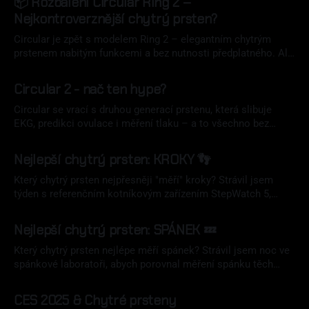
📦 Rozbalení Circular Ring 2 –
ke koupi, ale potenciál tu rozhodně je.
Nejkontroverznější chytrý prsten?
Circular je zpět s modelem Ring 2 – elegantním chytrým
prstenem nabitým funkcemi a bez nutnosti předplatného. Ale
bez charakteristického vibračního motorku a s
22 říj 2025
recbrandovaným hardwarem – dokáží si skutečně znovu
Circular 2 - nač ten hype?
získat důvěru po problematickém začátku? Podívejte se na
rozbalení a první dojmy.
Circular se vrací s druhou generací prstenu, která slibuje
EKG, predikci ovulace i měření tlaku – a to všechno bez
předplatného. Jenže: co všechno je hype, co realita a co (už
28 bře 2025
bohužel) není? V článku sdílím vlastní zkušenost, proč mi
Nejlepší chytrý prsten: KROKY 👣
Circular trochu zhořkl a proč vibrace nejsou jen detail.
Který chytrý prsten nejpřesněji "měří" kroky? Strávil jsem
týden s referenčním kotníkovým zařízením StepWatch 5,
abych porovnal přesnost nejlepších chytrých prstenů a další
24 bře 2025
populární nositelniky při sledování kroků. Jak dopadli
Nejlepší chytrý prsten: SPÁNEK 💤
favorité jako Oura, Ultrahuman, RingConn, Whoop nebo
Garmin?
Který chytrý prsten nejlépe měří spánek? Strávil jsem noc ve
spánkové laboratoři, abych porovnal měření spánku těch
nejlepších modelů proti zlatému standardu –
24 úno 2025
polysomnografii (PSG). Jak si vedly Oura, Samsung,
CES 2025 & Chytré prsteny
Ultrahuman a další? Výsledky vás možná překvapí!