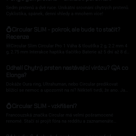
Sedm prstenů a dvě ruce. Unikátní srovnání chytrých prstenů.
Cyklistika, spánek, denní vhledy a mnohem více!
24 čvn 2024
💍Circular SLIM - pokrok, ale bude to stačit?
Recenze
🆕Circular Slim Circular Pro 1 Váha & tloušťka 2 g, 2.2 mm 4
g, 2.75 mm Interakce haptika tlačítko Baterie až 5 dní až 8 dní
Pláštíky ne ano Vibrace ano ano Cena 264 €, bez
06 bře 2024
předplatného 364 €, bez předplatného PLUSY 👍 MÍNUSY 👎
Odhalí Chytrý prsten nastávající virózu? 🤒A co
tenkost a nízká váha prstenu výdrž baterie
Elonga?
Dokáže Oura ring, Ultrahuman, nebo Circular predikovat
blížící se nemoc a upozornit na ni? Někteří tvrdí, že ano. Jak
je to možné? A jak dopadl můj test? A jak se k této
24 úno 2024
problematice staví Elonga? Na to se podíváme v tomto
💍Circular SLIM - vzkříšení?
článku. Jak lze predikovat nemoc? Chytré prsteny měří
prostřednictvím
Francouzská značka Circular má velmi pošramocené
renomé. Stačí si projít fóra na redditu a zaznamenáte
všelicos - dlouho zpožděné dodávky, špatná kvalita HW,
21 lis 2023
výpadky serveru (tj. nefunkční aplikace Circular), tristní