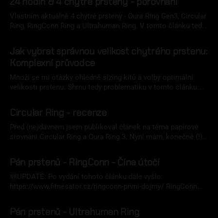
24 hodin & 4 chytré prsteny - porovnání
komunikace zákaznické podpory, problémy s refundací atd.
Do toho přidejme velké kickstarterové úspěchy konkurence
Vlastním aktuálně 4 chytré prsteny - Oura Ring Gen3, Circular
(Ultrahuman, Muse One Ring, Iris/Velia atd.
Ring, RingConn Ring a Ultrahuman Ring. V tomto článku tedy
půjde o přímé srovnání všech chytrých prstenů na základě
14 čvn 2023
jednoho dne a noci. Přemýšlel jsem totiž jak nejvíce přiblížit
Jak vybrat správnou velikost chytrého prstenu:
fungování všech čtyřech chytrých prstenů a došel k závěru,
Komplexní průvodce
že nejnázornější by
Množí se mi otázky ohledně sizing kitů a volby optimální
velikosti prstenu. Shrnu tedy problematiku v tomto článku.
Věnuji se aktuálně těmto chytrým prstenům: * 💍 Oura ring
03 bře 2023
Gen 3, * 💍 Circular Ring, * 💍 RingConn Smart Ring, * 💍
Circular Ring - recenze
Ultrahuman Ring R1 & Ultrahuman AIR. Nicméně, lze říci, že
proces výběru velikosti je de facto totožný
Před (ne)dávnem jsem publikoval článek na téma papírové
srovnání Circular Ring a Oura Ring 3. Nyní mám, konečně (!),
možnost, udělat si na Circular reálný obrázek. Zároveň se tak
20 led 2023
také odbouraly pochybnosti nad tím, jestli je to reálný
Pán prstenů - RingConn - Čína útočí
produkt, neboť čekání bylo (a stále je) pro mnohé
podporovatele na Kickstarteru
🆕UPDATE: Po vydání tohoto článku dále vyšlo:
https://www.fitnesator.cz/ringconn-prvni-dojmy/ RingConn
Smart Ring je nový chytrý prsten sledující a vyhodnocující
30 lis 2022
vaše životní funkce. Připadá mi zajímavé, jaký směrem se
Pán prstenů - Ultrahuman Ring
segment těchto chytrých nositelných doplňků udává, jak se