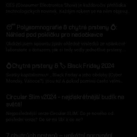
CES (Consumer Electronics Show) je každoroční přehlídka
technologických novinek. Každým rokem se na něm objevuje
více a více zástupců chytrých prstenů? Co mě zaujalo letos?
19 led 2025
😴 Polysomnografie & chytré prsteny 💍:
Náhled pod pokličku pro nedočkavce
Obdržel jsem spoustu zpráv ohledně výsledků ze spánkové
laboratoře s dotazem, jak si tedy vedly jednotlivé prsteny.
Bohužel nemám stále ofiko výsledky, ale mám nějaká
26 lis 2024
základní data, se kterými zájemce tímto letmo seznámím.
💍Chytré prsteny & 🏷️ Black Friday 2024
Svátky kapitalismu🎉 , Black Friday a jeho obdoby (Cyber
Monday, Vánoce?), jsou tu! A pokud pominu často velmi
vtíravou konzumně-marketingovou pachuť, nutno dodat, že se
14 lis 2024
dá ušetřit nějaká koruna. Třeba i na novém chytrém prstenu.
Circular Slim v2024 - nejdiskrétnější budík na
světě!
Nejposlednější verze Circular SLIM. Co je nového od
poslední verze? Co se mi líbí a co ne?
14 srp 2024
7 chytrých prstenů ⁠⁠– unikátní porovnání