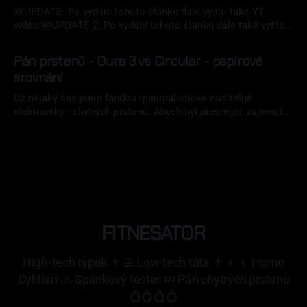
rozrůstá, a jaké země jsou v něm aktivní. Po
🆕UPDATE: Po vydání tohoto článku dále vyšlo také YT
video:🆕UPDATE 2: Po vydání tohoto článku dále také vyšlo:
https://www.fitnesator.cz/ultrahuman-prvni-dojmy/
02 zář 2022
https://www.fitnesator.cz/ultrahuman-air-recenze/
Pán prstenů - Oura 3 vs Circular - papírové
https://www.fitnesator.cz/ultrahuman-chytry-prsten-s-
srovnání
cestinou/ Před časem jsem vyprodukoval papírové srovnání
Oura Ring
Už nějaký čas jsem fandou minimalistické nositelné
elektroniky - chytrých prstenů. Abych byl přesnější, zajímají
mě hlavně prsteny, které primárně měří životní funkce a
05 srp 2022
spánek (dalo by se říci fitness a sleep trackery), nikoliv
prsteny určeny primárně k placení apod. Více jak tři roky
jsem byl věrný značce Oura, nejprve ve
FITNESATOR
High-tech týpek 👨‍💻 Low-tech táta 👨‍👦‍👦 Homo
Cyklien 🚴 Spánkový tester 💤 Pán chytrých prstenů
💍💍💍💍