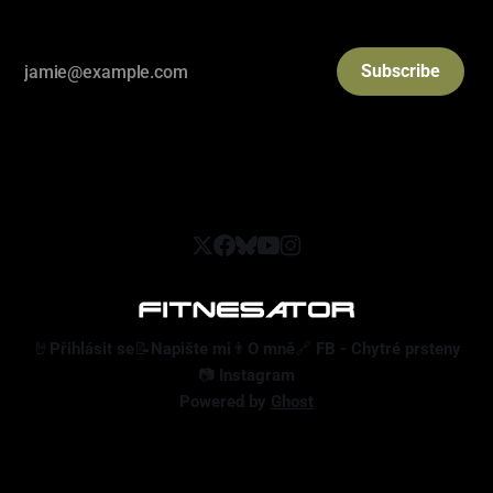
Subscribe
🤘Přihlásit se
📝Napište mi
👨O mně
🔗 FB - Chytré prsteny
📷 Instagram
Powered by
Ghost