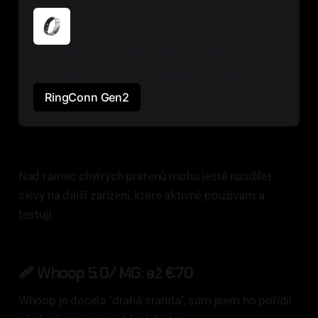
KDY : 20. 11. 2025 do 1.12. 2025.
KOLIK: −20 %, tj. $309, tj. cca 
6500 ,-
RingConn Gen2
Nad rámec chytrých prstenů mohu ještě nasdílet
slevy na další zařízení, které aktivně používám a
testuji.
🩹 Whoop 5.0/ MG: až
€70
Whoop je docela "drahá sranda", sám jsem ho pořídil