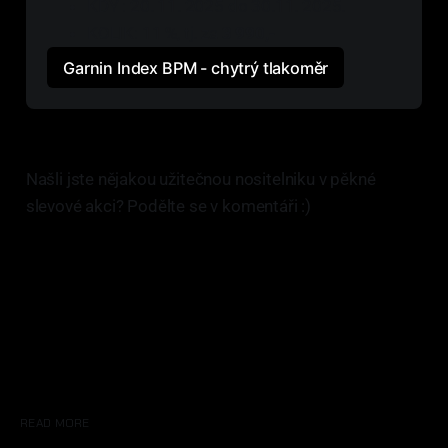
KDY : 20. 11. 2025 do 30.11. 2025.
KOLIK: 11 %, tj. za 
3 990,-
Garnin Index BPM - chytrý tlakoměr
Našli jste nějakou užitečnou nositelniku v pěkné
slevové akci? Podělte se v komentáři :)
READ MORE