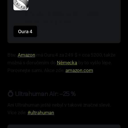
KDY : 20. 10. 2025 do 30. 11. 2025.
KOLIK: −30 % tj. 
6 990,-
Oura 4
Btw.
Amazon
má Ouru 4 za 249 $ = cca 5200, takže
možná s doručením do
Německa
by to vyšlo lépe.
Porovnejte sami. Akce zde:
amazon.com
💍
Ultrahuman Air: −25 %
Ani Ultrahuman ještě nebyl v takové značné slevě.
Více zde:
#ultrahuman