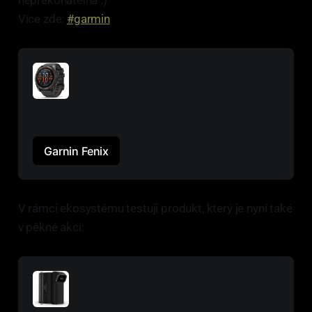
nepřekonatelná :)
Více zde:
#garmin
KDY : 20. 11. 2025 do 30.11. 2025.
KOLIK: 5-8 %
Garnin Fenix
V rámci ekosystému testuji produkt, který je nyní také
v pěkné akci: