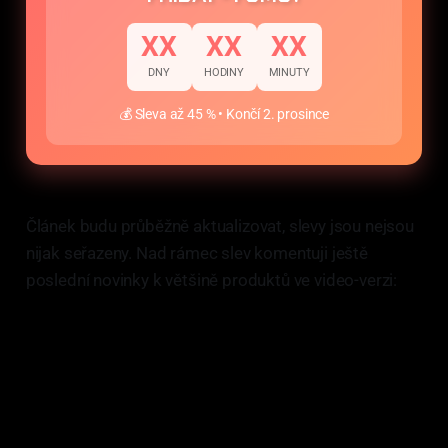
XX
XX
XX
DNY
HODINY
MINUTY
💰 Sleva až 45 % • Končí 2. prosince
Článek budu průběžně aktualizovat, slevy jsou nejsou
nijak seřazeny. Nad rámec slev komentuji ještě
poslední novinky k většině produktů ve video-verzi: