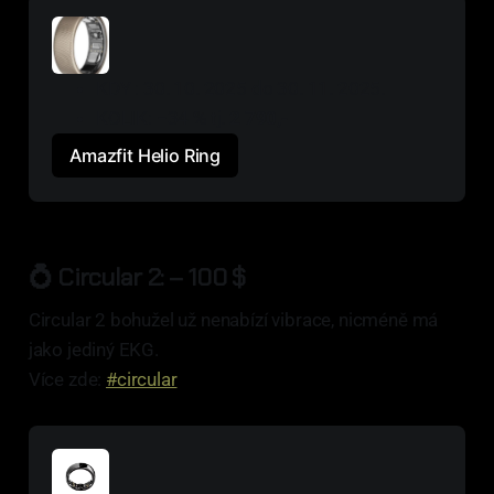
KDY : 30. 10. 2025 do 30. 11. 2025.
KOLIK: −34 % tj. 
2 790,-
Amazfit Helio Ring
💍 Circular 2: – 100 $
Circular 2 bohužel už nenabízí vibrace, nicméně má
jako jediný EKG.
Více zde:
#circular