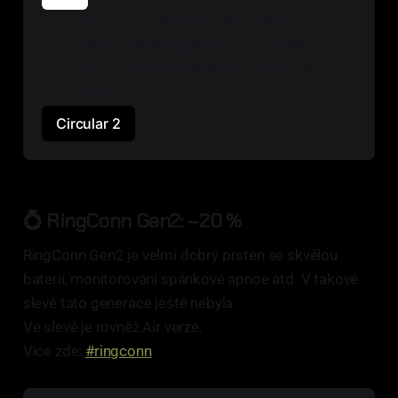
KDY : 1. 10. 2025 do 28 11. 2025.
KOLIK: −$100 tj.$249, tj. cca 
5 200,-
 (s 
kódem "FITNESATOR10" je sleva ještě 
větší)
Circular 2
💍 RingConn Gen2: –20 %
RingConn Gen2 je velmi dobrý prsten se skvělou
baterií, monitorování spánkové apnoe atd. V takové
slevě tato generace ještě nebyla.
Ve slevě je rovněž Air verze.
Více zde:
#ringconn