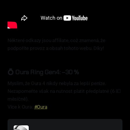
Některé odkazy jsou affiliate, což znamená, že
podpoříte provoz a obsah tohoto webu. Díky!
💍 Oura Ring Gen4:
−30 %
Myslím, že Oura 4 nikdy nebyla za lepší peníze.
Nezapomeňte však na nutnost platit předplatné (6 💶
měsíčně).
Více k Oura:
#Oura