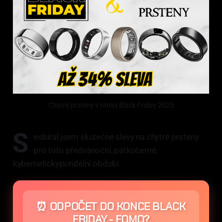
Chytré prsteny v rámci Black Friday 2025
S
esbíral jsem skutečné slevy na chytré prsteny
pro toto předvánoční, pátkočerné,
kybernetickypondělní období.
⏰ ODPOČET DO KONCE BLACK
FRIDAY - FOMO?