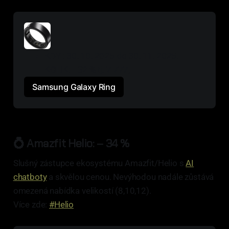
KDY : 30. 10. 2025 do 30. 11. 2025.
KOLIK: −32 % tj. 
7 777,-
Samsung Galaxy Ring
💍 Amazfit Helio: – 34 %
Slušný zástupce ekosystému Amazfit/Helio s
AI
chatboty
a skvělou cenou. Nevýhodou nadále zůstává
omezená nabídka velikostí (8,10,12).
Více zde:
#Helio