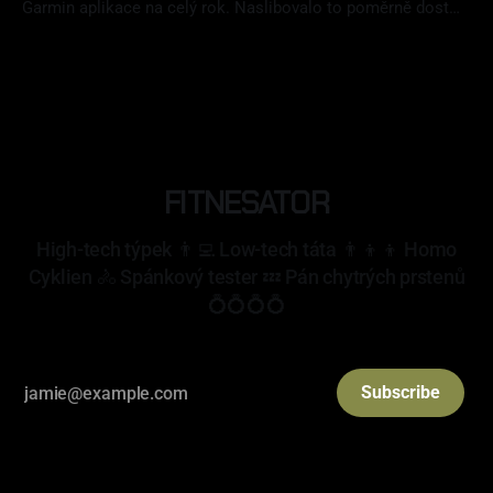
Garmin aplikace na celý rok. Naslibovalo to poměrně dost
funkcí a celkově to vypadalo velmi zajímavě. Jak Plusko
01 čvc 2026
obstálo? Splnilo moje očekávání? Koupím si to znovu? Na to
najdete odpověď v mém článku.
FITNESATOR
High-tech týpek 👨‍💻 Low-tech táta 👨‍👦‍👦 Homo
Cyklien 🚴 Spánkový tester 💤 Pán chytrých prstenů
💍💍💍💍
Subscribe