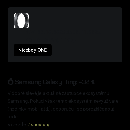
KDY : 20. 10. 2025 do 30. 11. 2025.
KOLIK: −24 % tj. 
1 190,-
Niceboy ONE
💍 Samsung Galaxy Ring: –32 %
V dobré slevě je aktuálně zástupce ekosystému
Samsung. Pokud však tento ekosystém nevyužíváte
(hodinky, mobil atd.), doporučuji se porozhlédnout
jinde.
Více zde:
#samsung