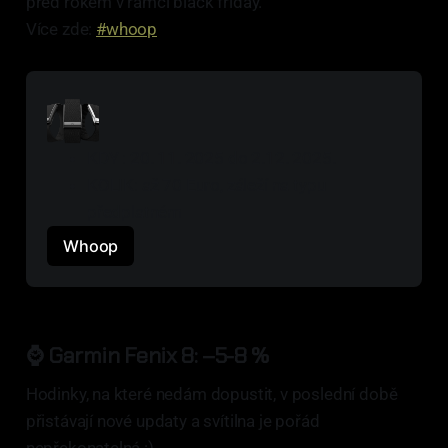
před rokem v rámci black friday.
Více zde:
#whoop
KDY : 20. 11. 2025 do 2.12. 2025.
KOLIK: až 70 Euro, záleží na typu 
předplatném
Whoop
⌚ Garmin Fenix 8: –5-8 %
Hodinky, na které nedám dopustit, v poslední době
přistávají nové updaty a svítilna je pořád