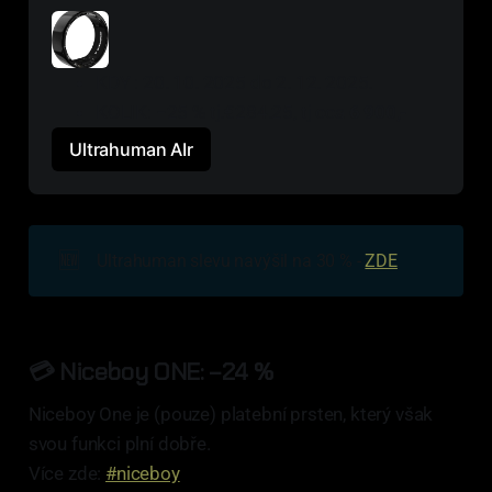
KDY : 20. 10. 2025 do 2. 12. 2025.
KOLIK: −25 % tj.€284.25, tj cca 
6 900,-
Ultrahuman AIr
🆕
Ultrahuman slevu navýšil na 30 % -
ZDE
💳 Niceboy ONE:
−24 %
Niceboy One je (pouze) platební prsten, který však
svou funkci plní dobře.
Více zde:
#niceboy