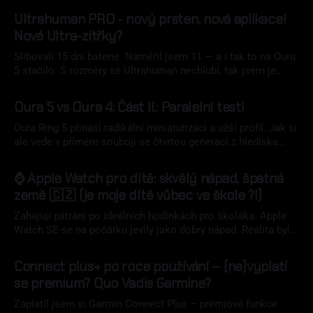
Ultrahuman PRO - nový prsten, nová aplikace!
Nové Ultra-zítřky?
Slibovali 15 dní baterie. Naměřil jsem 11 — a i tak to na Ouru
5 stačilo. S rozměry se Ultrahuman nechlubí, tak jsem je
naměřil. Nový Ultrahuman Ring PRO přináší přepracovanou
07 srp 2026
aplikaci Emerald, magnetické nabíjení a luxusní pouzdro v
Oura 5 vs Oura 4: Část II.: Paralelní test!
ceně. Zaplatíte za to ale tloušťkou.
Oura Ring 5 přináší radikální miniaturizaci a užší profil. Jak si
ale vede v přímém souboji se čtvrtou generací z hlediska
naměřených dat? Paralelní nošení obou přináší tvrdá data.
02 srp 2026
⌚ Apple Watch pro dítě: skvělý nápad, špatná
země 🇨🇿 (je moje dítě vůbec ve škole ?!)
Zahajuji pátrání po ideálních hodinkách pro školáka. Apple
Watch SE se na počátku jevily jako dobrý nápad. Realita byla
však jinde.
18 čvc 2026
Connect plus+ po roce používání – (ne)vyplatí
se premium? Quo Vadis Garmine?
Zaplatil jsem si Garmin Connect Plus – prémiové funkce