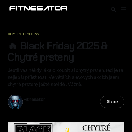
CHYTRÉ PRSTENY
🔥 Black Friday 2025 &
Chytré prsteny
Jestli vás někdy lákalo koupit si chytrý prsten, teď je ta
nejlepší příležitost. Ve větších slevových akcích jsem
chytré prsteny ještě neviděl. Vážně.
Fitnesator
Share
20 lis 2025
—
4 min read