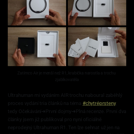
Zatímco Air je menší než R1, krabička narostla a trochu 
zjablkovatěla
Ultrahuman mi vydáním AIR trochu naboural zaběhlý
proces vydání tria článků na téma
#chytréprsteny
,
tedy Očekávání➜První dojmy➜Plná recenze. První dva
články jsem již publikoval pro nyní oficiálně
neprodejný Ultrahuman R1. Ten lze sehnat už jen na