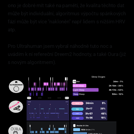
ono je dobré mít také na paměti, že kvalita těchto dat
může být individuální, algoritmus výpočtu spánkových
fází může být více "nakloněn" např lidem s nižším HRV
atp.
Pro Ultrahuman jsem vybral náhodně tuto noc a
uvádím k ní refereční Dreem2 hodnoty, a také Oura (již
s novým algoritmem).