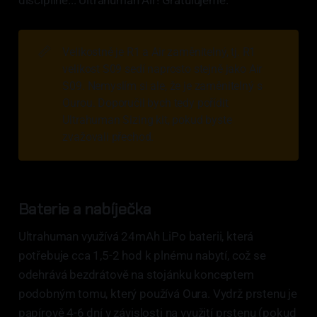
📏
Velikostně je R1 a Air zaměnitelný, tj. R1
velikost S09 sedí naprosto stejně jako Air
S09. Nemyslím si ale, že je zaměnitelný s
Ourou. Doporučil bych tedy pořídit
Ultrahuman Sizing kit, pokud byste
zvažovali přechod.
Baterie a nabíječka
Ultrahuman využívá 24mAh LiPo baterii, která
potřebuje cca 1,5-2 hod k plnému nabytí, což se
odehrává bezdrátově na stojánku konceptem
podobným tomu, který používá Oura. Vydrž prstenu je
papírově 4-6 dní v závislosti na využití prstenu (pokud