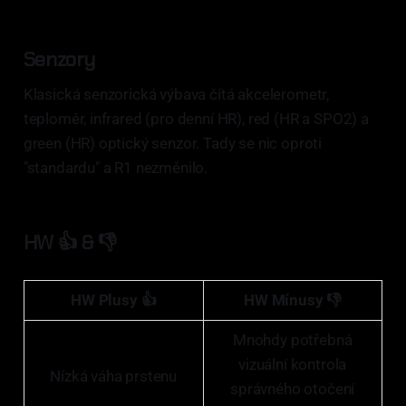
Senzory
Klasická senzorická výbava čítá akcelerometr,
teploměr, infrared (pro denní HR), red (HR a SPO2) a
green (HR) optický senzor. Tady se nic oproti
"standardu" a R1 nezměnilo.
HW 👍 & 👎
HW Plusy 👍
HW Mínusy 👎
Mnohdy potřebná
vizuální kontrola
Nízká váha prstenu
správného otočení