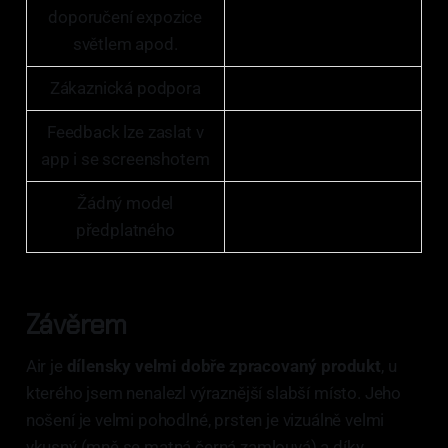
doporučení expozice
světlem apod.
Zákaznická podpora
Feedback lze zaslat v
app i se screenshotem
Žádný model
předplatného
Závěrem
Air je
dílensky velmi dobře zpracovaný produkt
, u
kterého jsem nenalezl výraznější slabší místo. Jeho
nošení je velmi pohodlné, prsten je vizuálně velmi
vkusný (mně se matná černá zamlouvá) a díky