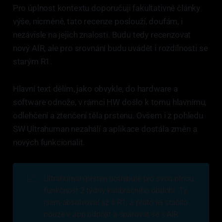
Pro úplnost kontextu doporučuji fakultativně články
výše, nicméně, tato recenze poslouží, doufám, i
nezávisle na jejich znalosti. Budu tedy recenzovat
nový AIR, ale pro srovnání budu uvádět i rozdílnosti se
starým R1.
Hlavní text dělím, jako obvykle, do hardware a
software odnože, v rámci HW došlo k tomu hlavnímu,
odlehčení a ztenčení těla prstenu. Ovšem i z pohledu
SW Ultrahuman nezahálí a aplikace dostála změn a
nových funkcionalit.
📈
Ultrahuman prsten potřebuje pro svou plnou
funkčnost 2 týdny kalibračního období. Ty
jsem absolvoval již s R1, a proto jej stačilo
pouze v app odpojit a spárovat se s AIR.