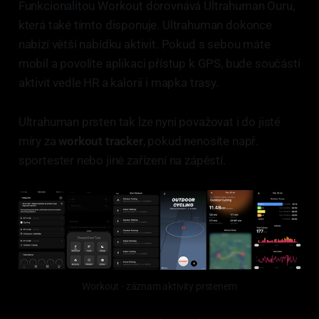
Funkcionalitou Workout dorovnává Ultrahuman Ouru,
která také tímto disponuje. Ultrahuman dokonce
nabízí větší nabídku aktivit. Pokud s sebou máte
mobil a povolíte aplikaci přístup k GPS, bude součástí
aktivit vedle HR a kalorií i mapka trasy.
Ultrahuman prsten tak lze nyní považovat i do jisté
míry za
workout tracker
, pokud nenosíte např.
sportester nebo jiné zařízení na zápěstí.
Workout - záznam aktivity prstenem