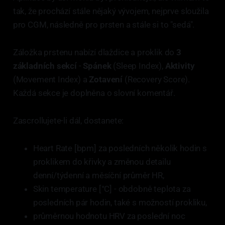
tak, že prochází stále nějaký vývojem, nejprve sloužila
pro CGM, následně pro prsten a stále si to "sedá".
Záložka prstenu nabízí dlaždice a proklik do
3
základních sekcí
-
Spánek
(Sleep Index),
Aktivity
(Movement Index) a
Zotavení
(Recovery Score).
Každá sekce je doplněna o slovní komentář.
Zascrollujete-li dál, dostanete:
Heart Rate [bpm] za posledních několik hodin s
proklikem do křivky a změnou detailu
denní/týdenní a měsíční průměr HR,
Skin temperature [°C] - obdobně teplota za
posledních pár hodin, také s možností prokliku,
průměrnou hodnotu HRV za poslední noc