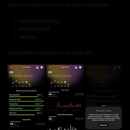
prstenu. Což plyne i z toho, že prim hrají metriky:
nejnižší Heart Rate,
průměrné HRV,
teplota,
a příbuzné kontributory viz obrázky níže.