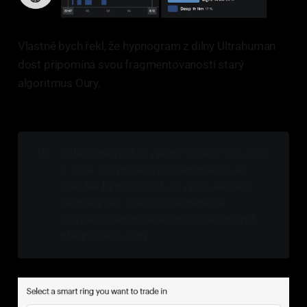
Vlastně bych řekl, že hypnogram z dílny Ultrahuman
dost připomíná svou fragmentovaností starý
algoritmus Oury.
💱
Ultrahuman nabízí výkup "starého" (R1, Oura
2, Oura 3) v procesu pořízení nového Air.
Pobídka by mohla být asi vyšší, ale jde o
zajímavý tah směřující zejména na
uživatele, kterým se nezamlouvá koncept
předplatného Oury.