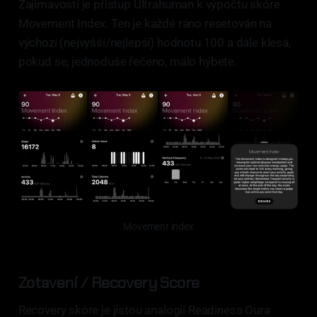
Zajímavostí je přístup Ultrahuman k výpočtu skóre
Movement Index. Ten je každé ráno resetován na
výchozí (nejvyšší/nejlepší) hodnotu 100 a dále klesá,
pokud se, jednoduše řečeno, málo hýbete.
Movement index
Zotavení / Recovery Score
Recovery skóre je jistou analogií Readiness Oura