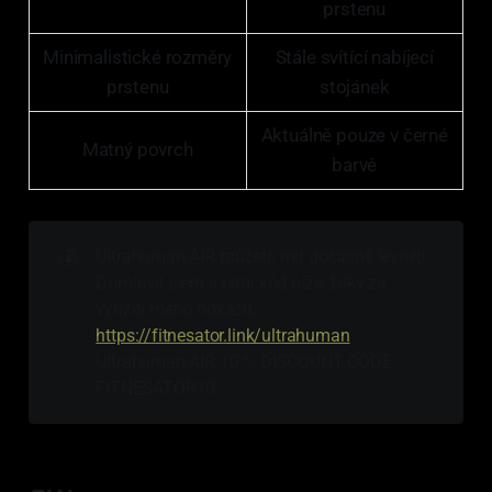
prstenu
Minimalistické rozměry
Stále svítící nabíjecí
prstenu
stojánek
Aktuálně pouze v černé
Matný povrch
barvě
💰
Ultrahuman AIR můžete mít dočasně levněji.
Domluvil jsem s nimi kód níže. Díky za
využití mého odkazu.
https://fitnesator.link/ultrahuman
Ultrahuman AIR 10 % DISCOUNT CODE:
FITNESATOR10