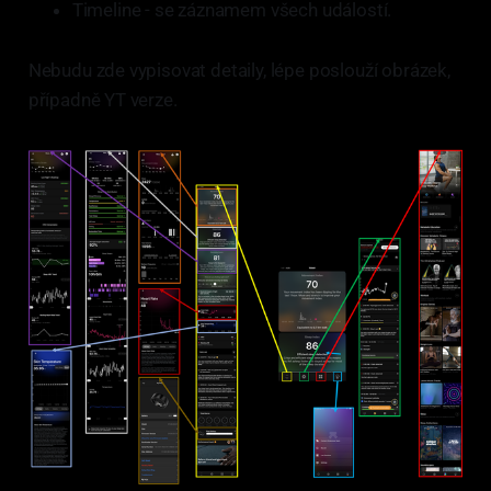
Timeline - se záznamem všech událostí.
Nebudu zde vypisovat detaily, lépe poslouží obrázek,
případně YT verze.