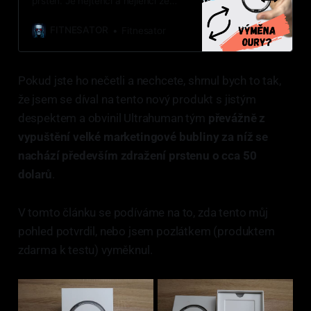
prsten. Je nejtenčí a nejlehčí ze
všech chytrých prstenů? A bude to
stačit?
FITNESATOR
Fitnesator
Pokud jste ho nečetli a nechcete, shrnul bych to tak,
že jsem se díval na tento nový produkt s jistým
despektem a obvinil Ultrahuman tým
převážně z
vypuštění velké marketingové bubliny za níž se
nachází především zdražení prstenu o cca 50
dolarů
.
V tomto článku se podíváme na to, zda tento můj
pohled potvrdil, nebo jsem pozlátkem (produktem
zdarma k testu) vyměknul.