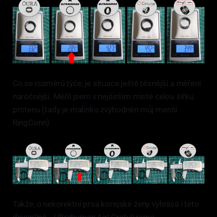
Co se rozměrů týče, je situace ještě těsnější a měření
náročnější. Měřil jsem v nejširším místě celou šířku
prstenu (tady je malinko zvýhodněn můj menší
RingConn).
Takže, o nekorektní prsa korejské ženy vyhrává i této
disciplíně... Ultrahuman Air! Gratulujeme.