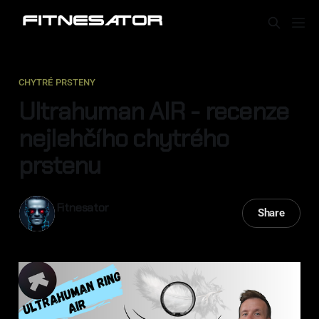
CHYTRÉ PRSTENY
Ultrahuman AIR - recenze
nejlehčího chytrého
prstenu
Fitnesator
Share
08 srp 2023
—
12 min read