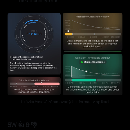
cirkadiánní rytmus.
Ukázka časově záramovaných informací v aplikaci
SW 👍 & 👎