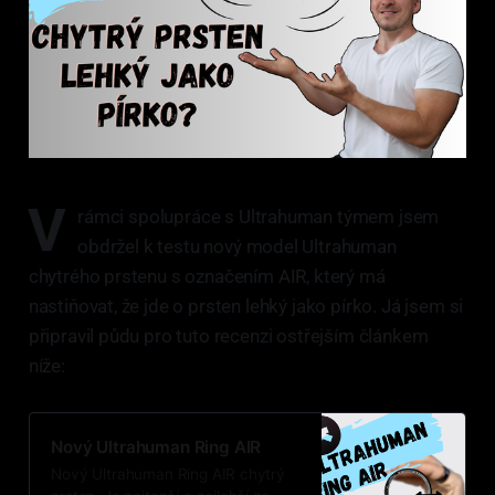
V
rámci spolupráce s Ultrahuman týmem jsem
obdržel k testu nový model Ultrahuman
chytrého prstenu s označením AIR, který má
nastiňovat, že jde o prsten lehký jako pírko. Já jsem si
připravil půdu pro tuto recenzi ostřejším článkem
níže:
Nový Ultrahuman Ring AIR
Nový Ultrahuman Ring AIR chytrý