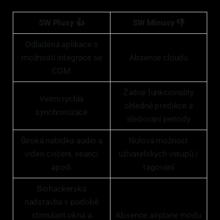
SW Plusy 👍
SW Mínusy 👎
Odladěná aplikace s
možností integrace se
Absence cloudu
CGM
Žádné funkcionality
Velmi rychlá
ohledně predikce a
synchronizace
sledování periody
Široká nabídka audio a
Nulová možnost
video cvičení, seancí
uživatelských vstupů /
apod.
tagování
Biohackerská
nadstavba v podobě
stimulant okna a
Absence airplane módu