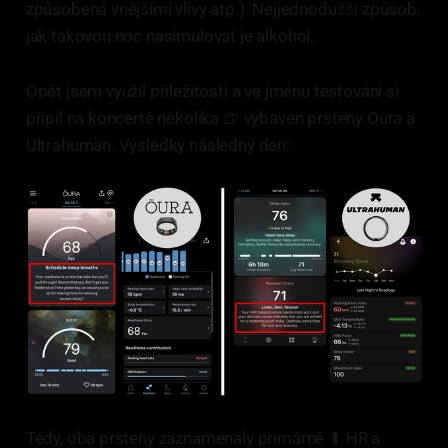
způsobená vnějšími vlivy atp.). Nejjednodušší způsob,
jak takovou noc nasimulovat je alkohol.
Opět jsem využil příležitosti a ve jménu testování si
připil na koncertě několika 🍺 vybaven prsteny Oura a
Ultrahuman. Výsledky následný den:
Tedy, oba prsteny zaznamenaly primárně ⬆ HR a