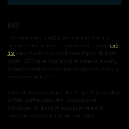
HW
Ultrahuman tvrdí o AIR, že jde o nejpohodlnější a
nejlehčí prsten na světě. Dokonce za něj obdržel
red-
dot
cenu. Musím to po svých testech potvrdit jejich
tvrzení. Už R1 je velmi příjemný na nošení a já oceňuji
de facto jednolitou vnitřní hladkost prstenu, kterou u
konkurence nenajdete.
Vnější strana AIR je stejně jako R1 opatřena povlakem
karbidu wolframu pro větší odolnost proti
poškrábání. R1 dle mých testů poškrábatelný
rozhodně byl, částečně lze ale rýhy rozlešit.