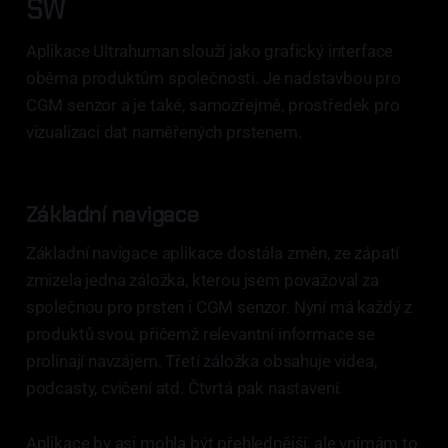
SW
Aplikace Ultrahuman slouží jako grafický interface
oběma produktům společnosti. Je nadstavbou pro
CGM senzor a je také, samozřejmě, prostředek pro
vizualizaci dat naměřených prstenem.
Základní navigace
Základní navigace aplikace dostála změn, ze zápatí
zmizela jedna záložka, kterou jsem považoval za
společnou pro prsten i CGM senzor. Nyní má každý z
produktů svou, přičemž relevantní informace se
prolínají navzájem. Třetí záložka obsahuje videa,
podcasty, cvičení atd. Čtvrtá pak nastavení.
Aplikace by asi mohla být přehlednější, ale vnímám to