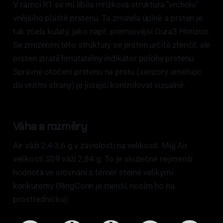
V rámci R1 se mi líbila mřížková struktura "vrcholu"
vnějšího pláště prstenu. Ta zmizela úplně a prsten je
tak zcela kulatý, jako např. prémiovější Oura3 Horizon.
Se zmizením této struktury se prsten určitě ztenčil, ale
prsten ztratil hmatatelný indikátor polohy prstenu.
Správné otočení prstenu na prstu (senzory směřujíc
do vnitřní strany) je jistější kontrolovat vizuálně.
Váha a rozměry
Air váží 2,4-3,6 g v závislosti na velikosti. Můj Air
velikosti S09 váží 2,84 g. To je skutečně nejmenší
hodnota ve srovnání s téměř stejně velikými
konkurenty (RingConn je menší, nosím ho na
prostředníčku):