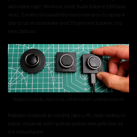
aktivujete např. Workout mód, bude baterie ždímána
více). Z mého dosavadního testování jsou to spíše 4
dny to už se dostávám pod 20 procent baterie, což
není žádoucí.
Nabíjecí stojánky zleva Oura, Ultrahman R1 a Ultrahuman Air
Nabíjecí stojánek je totožný jako u R1, tedy vytknu to
samé, stojánek svítí i pokud prsten není přiložen, za
mě redundantní.