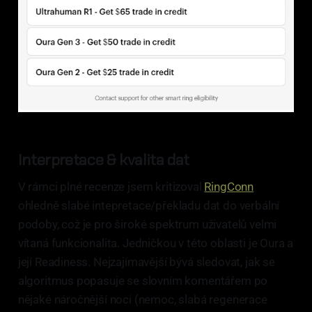
Interpretace & kvalita dat
V rámci plné recenze jsem kritizoval
RingConn
ohledně slabé intepretace/překladu dat do verbální
podoby, což je pro široké spektrum uživatelů velmi
vítaná funkcionalita. Jedničkou v této oblasti je Oura a
její Readiness. Nejzajímavější bývá sledovat, jak se
algoritmus popasuje se slovním komentářem po
nějaké náročnější noci (nemoc, slabá regenerace