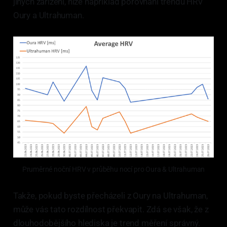
jiných zařízení, níže například porovnání trendu HRV
Oury a Ultrahuman.
Pruměrné noční HRV v průběhu nocí pro Oura & Ultrahuman
Takže, pokud byste přecházeli z Oury na Ultrahuman,
může vás tato rozdílnost překvapit. Zdá se však, že z
dlouhodobějšího hlediska je trend měření správný.