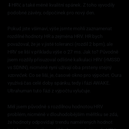
⬇HRV, a také méně kvalitní spánek. Z toho vyvodily
podobné závěry, odpočinek pro nový den.
Pokud jste všímaví, výše jsmte mohli zaznamenat
rozdílné hodnoty HR a zejména HRV. HR bych
považoval, že je v jisté toleranci (rozdíl 2 bpm), ale
HRV se liší v příkladu výše o 27 ms. Jak to? Původně
jsem rozdíly přisuzoval odlišné kalkulaci HRV (rMSSD
vs SDNN), nicméně nyní užívají oba prsteny stejný
vzoreček
. Co se liší, je, časové okno pro výpočet. Oura
využívá čas celé doby spánku, tedy i fázi AWAKE.
Ultrahuman tuto fázi z výpočtu vylučuje.
Měl jsem původně s rozdílnou hodnotou HRV
problém, nicméně v dlouhodobějším měřítku se zdá,
že hodnoty odpovídají trendu naměřených hodnot