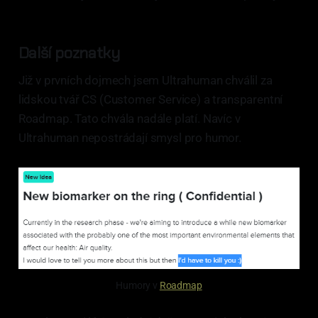
Další poznatky
Již v prvních dojmech jsem Ultrahuman chválil za
lidskou tvář CS (Customer Service) a transparentní
Roadmap. Tato chvála nadále platí. Navíc v
Ultrahuman nepostrádají smysl pro humor.
Humory v 
Roadmap