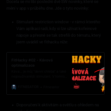
Docela se mi líbí poslední dvě SW novinky, které se
mění v app v průběhu dne. Jde o tyto novinky:
Stimulant restriction window - v rámci kterého
Vám aplikací radí, kdy si lze užívat kofeinové
nápoje a přesně se tak strefili do tématu, který
jsem uváděl ve fithacku níže:
FitHacky #02 - Kávová
optimalizace
Káva... je můj “denní chleba” a také
nejpoužívanější stimulant. V tomto
článku sdílím svůj kávový protokol,
tedy, kdy, jak a proč kávu užívat.
FITNESATOR
Fitnesator
Doporučení k aktivitám a světlu s ohledem na