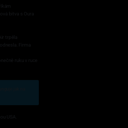
říkám
ová bitva s Oura
ir trpěla
 odnesla. Firma
konečně ruku v ruce
funguje jak na
kou USA.