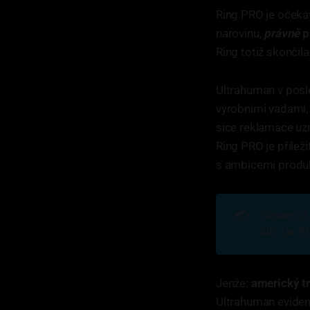
Ring PRO je očeká
narovinu,
právně
p
Ring totiž skončil
Ultrahuman v posle
výrobními vadami,
sice reklamace uzn
Ring PRO je přílež
s ambicemi produ
💳
Nejsem si z
AIR, tak P
Jenže:
americký tr
Ultrahuman evident