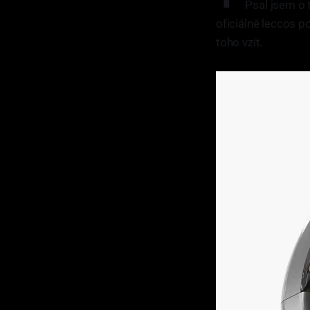
Psal jsem 
oficiálně leccos p
toho vzít.