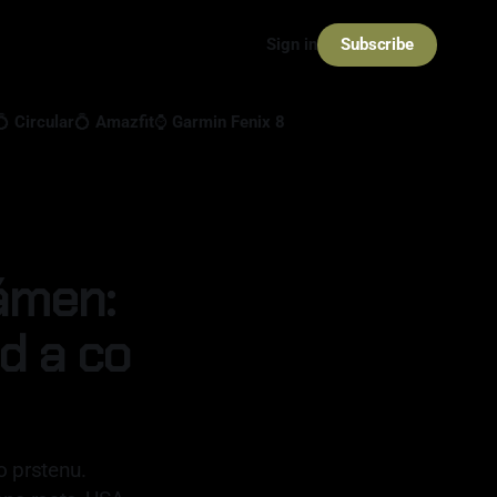
Subscribe
Sign in
💍 Circular
💍 Amazfit
⌚ Garmin Fenix 8
ámen:
d a co
o prstenu.