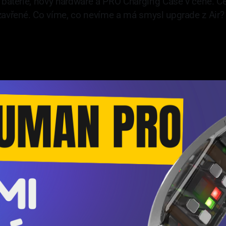
í baterie, nový hardware a PRO Charging Case v ceně. C
zavřené. Co víme, co nevíme a má smysl upgrade z Air?
—
6 min read