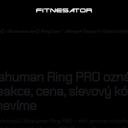
a
💍 Ultrahuman Air
💍 RingConn
🔗 Whoop
💓 Elonga
👓 Chytré brýle
rahuman Ring PRO ozn
reakce, cena, slevový kó
nevíme
ředstavil Ultrahuman Ring PRO – třetí generaci chytréh