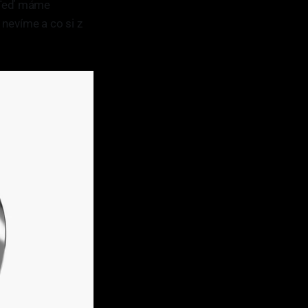
. Teď máme
 nevíme a co si z