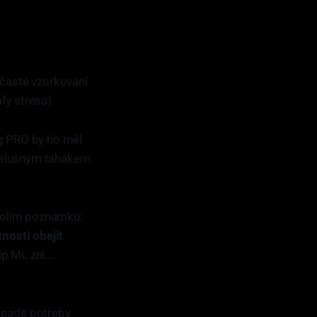
 časté vzorkování
fy stresu).
g PRO by ho měl
i slušným tahákem.
ovolím poznámku:
tnosti obejít
p ML zní...
řípadě potřeby