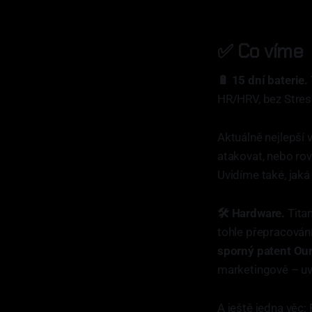
✅ Co víme
🔋 15 dní baterie.
HR/HRV, bez Stress
Aktuálně nejlepší 
atakovat, nebo ro
Uvidíme také, jaká
🛠️ Hardware.
Titan
tohle přepracován
sporný patent Ou
marketingově – uvi
A ještě jedna věc: