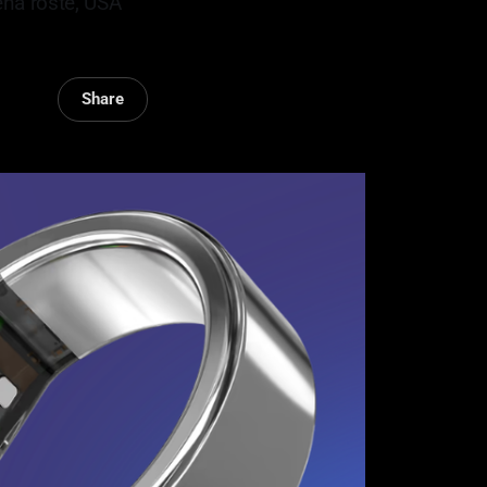
ena roste, USA
Share