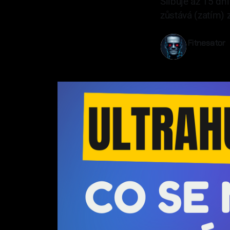
Slibuje až 15 dn
zůstává (zatím) 
Fitnesator
28 úno 2026