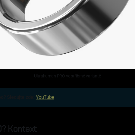
Ultrahuman PRO ve stříbrné variantě
eo? Sledujte zde: 
YouTube
O? Kontext