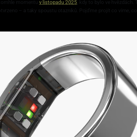
o tomhle momentu
v listopadu 2025
, kdy to bylo ve hvězdách
otvrzeno – a taky spoustu otazníků. Pojďme projít co víme, co