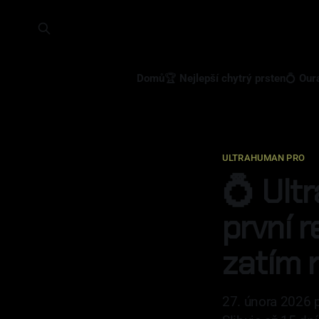
Domů
🏆 Nejlepší chytrý prsten
💍 Our
ULTRAHUMAN PRO
💍 Ult
první 
zatím 
27. února 2026 p