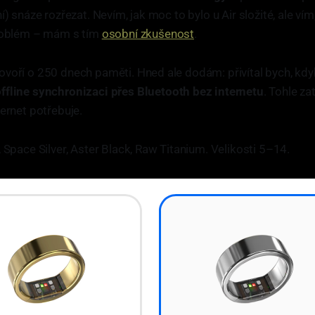
í) snáze rozřezat. Nevím, jak moc to bylo u Air složité, ale ví
problém – mám s tím
osobní zkušenost
.
ovoří o 250 dnech paměti. Hned ale dodám: přivítal bych, kd
ffline synchronizaci přes Bluetooth bez internetu
. Tohle z
ternet potřebuje.
, Space Silver, Aster Black, Raw Titanium. Velikosti 5–14.