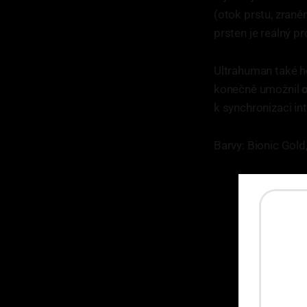
(otok prstu, zraněn
prsten je reálný 
Ultrahuman také h
konečně umožnil
o
k synchronizaci in
Barvy: Bionic Gold