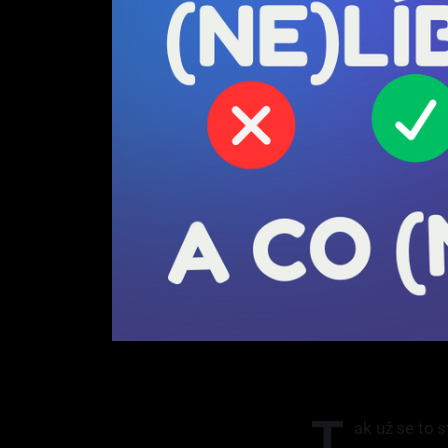
T
ak už se to 