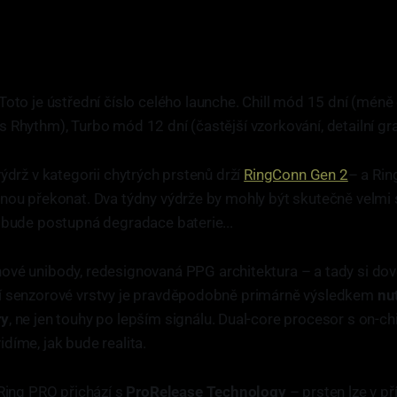
Toto je ústřední číslo celého launche. Chill mód 15 dní (méně
 Rhythm), Turbo mód 12 dní (častější vzorkování, detailní gra
výdrž v kategorii chytrých prstenů drží
RingConn Gen 2
– a Rin
vnou překonat. Dva týdny výdrže by mohly být skutečně velm
 bude postupná degradace baterie...
ové unibody, redesignovaná PPG architektura – a tady si d
í senzorové vrstvy je pravděpodobně primárně výsledkem
nu
ry
, ne jen touhy po lepším signálu. Dual-core procesor s on-chi
díme, jak bude realita.
 Ring PRO přichází s
ProRelease Technology
– prsten lze v p