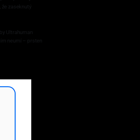
m, že zaseknutý
yby Ultrahuman
atím neumí – prsten