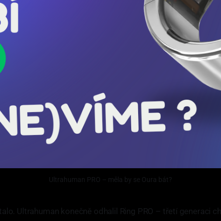
Ultrahuman PRO – měla by se Oura bát?
stalo. Ultrahuman konečně odhalil Ring PRO – třetí generaci c