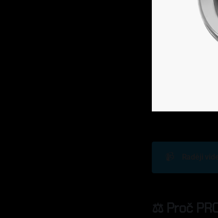
📹
Raději vid
⚖️ Proč PR