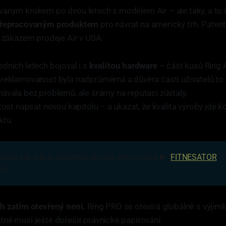
vaným krokem po dvou letech s modelem Air – ale taky, a to 
řepracovaným produktem
pro návrat na americký trh. Patent
a zákazem prodeje Air v USA.
dních letech bojoval i s
kvalitou hardware
– část kusů Ring A
 reklamovanost byla nadprůměrná a důvěra části uživatelů to
ávala bez problémů, ale šrámy na reputaci zůstaly.
itost napsat novou kapitolu – a ukázat, že kvalita výroby jde 
ktu.
cela jist, zda je to záměr, ale můj slevový kód ▶️ "
FITNESATOR
" 
RO.
h zatím otevřený není.
Ring PRO se otevírá globálně s výjim
ně musí ještě dořešit právnické papírování.