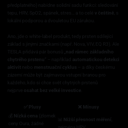
předplatného) nabídne solidní sadu funkcí: sledování
tepu, HRV, SpO2, spánek, stres… a to celé
v češtině
, s
lokální podporou a dvouletou EU zárukou.
Ano, jde o white-label produkt, tedy prsten sdílející
základ s jinými značkami (např. Nova, VIV, EQ R3). Ale
TESLA přidává pár bonusů „
nad rámec základního
chytrého prstenu
“ – například
automatickou detekci
aktivit
nebo
menstruační cyklus
– a díky českému
zázemí může být zajímavou vstupní branou pro
každého, kdo si chce svět chytrých prstenů
nejprve
osahat bez velké investice
.
✅
Plusy
❌
Mínusy
💰
Nízká cena
(zlomek
📊
Nižší přesnost měření
,
ceny Oura, žádné
zejména HRV