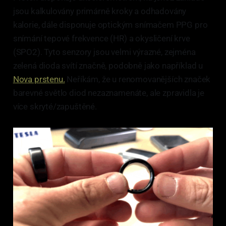
jsou kalkulovány primárně kroky a odhadovány
kalorie, dále disponuje optickým snímačem PPG pro
snímání tepové frekvence (HR) a okysličení krve
(SPO2). Tyto senzory jsou velmi výrazné, zejména
zelená dioda svítí značně, podobně jako například u
Nova prstenu.
Neříkám, že u renomovanějších značek
barevné světlo diod nezaznamenáte, ale zpravidla je
více skryté/zapuštěné.