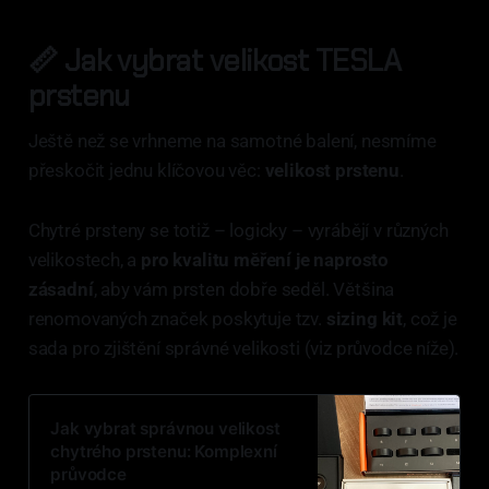
📏 Jak vybrat velikost TESLA
prstenu
Ještě než se vrhneme na samotné balení, nesmíme
přeskočit jednu klíčovou věc:
velikost prstenu
.
Chytré prsteny se totiž – logicky – vyrábějí v různých
velikostech, a
pro kvalitu měření je naprosto
zásadní
, aby vám prsten dobře seděl. Většina
renomovaných značek poskytuje tzv.
sizing kit
, což je
sada pro zjištění správné velikosti (viz průvodce níže).
Jak vybrat správnou velikost
chytrého prstenu: Komplexní
průvodce