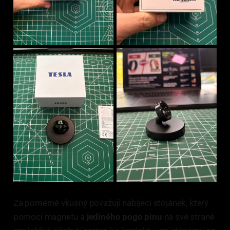
Za poměrně vkusný považuji nabíjecí stojánek, který
pomocí magnetu a
jediného pogo pinu
na své straně