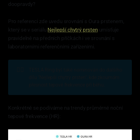
doopravdy?
Pro referenci zde uvedu srovnání s Oura prstenem,
který se v seriálu
Nejlepší chytrý prsten
umísťuje
pravidelně na předních příčkách i ve srovnání s
laboratorními referenčními zařízeními.
🏃‍♂️
TESLA Ring byl také nominován do dalšího
dílu "Nejlepší chytrý prsten", kde zkoumám
přesnost tepové frekvence při běhu.
Konkrétně se podíváme na trendy průměrné noční
tepové frekvence (HR):