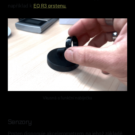
například k
EQ R3 prstenu.
Vkusná a funkční nabíječka
Senzory
Prsten disponuje akcelerometrem, na jehož základě