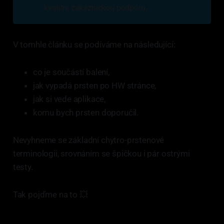
kvalitní zákaznickou podporu.
V tomhle článku se podíváme na následující:
co je součástí balení,
jak vypadá prsten po HW stránce,
jak si vede aplikace,
komu bych prsten doporučil.
Nevyhneme se základní chytro-prstenové
terminologii, srovnáním se špičkou i pár ostrými
testy.
Tak pojďme na to 💥