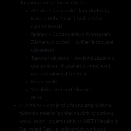
dni zobrazené ve formě dlaždic:
Aktivita – "applovské" kroužky Kroky,
Kalorie, Doba trvání (jejich cíle lze
customizovat)
Spánek – Doba spánku a hypnogram
Záznamy o cvičení – cvičení iniciovaná
uživatelem
Tepová frekvence – poslední záznam a
graf posledních záznamů s možností
iniciovat okamžité měření
Krevní kyslík
Variabilita srdeční frekvence
Stres
📊 Aktivita – což je záložka nabízející denní,
týdenní a měsíční pohled na aktivity optikou
kroků, kalorií, objemu aktivit v MET (Metabolic
Equivalent Task) a izolovaných workoutů.