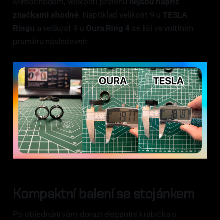
Mimochodem, velikosti prstenů
nejsou napříč
značkami shodné
. Například velikost 9 u
TESLA
Ringu
a velikost 9 u
Oura Ring 4
se liší ve vnitřním
průměru následovně:
Kompaktní balení se stojánkem
Po objednání vám dorazí elegantní krabička s