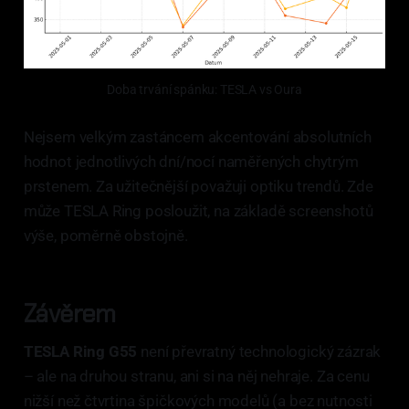
Doba trvání spánku: TESLA vs Oura
Nejsem velkým zastáncem akcentování absolutních
hodnot jednotlivých dní/nocí naměřených chytrým
prstenem. Za užitečnější považuji optiku trendů. Zde
může TESLA Ring posloužit, na základě screenshotů
výše, poměrně obstojně.
Závěrem
TESLA Ring G55
není převratný technologický zázrak
– ale na druhou stranu, ani si na něj nehraje. Za cenu
nižší než čtvrtina špičkových modelů (a bez nutnosti