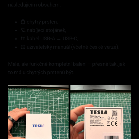
následujícím obsahem:
💍 chytrý prsten,
🪐 nabíjecí stojánek,
🔌 kabel USB-A → USB-C,
📖 uživatelský manuál (včetně české verze).
Malé, ale funkčně kompletní balení – přesně tak, jak
to má u chytrých prstenů být.