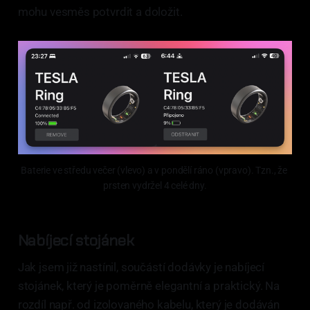
mohu vesměs potvrdit a doložit.
Baterie ve středu večer (vlevo) a v pondělí ráno (vpravo). Tzn., že 
prsten vydržel 4 celé dny.
Nabíjecí stojánek
Jak jsem již nastínil, součástí dodávky je nabíjecí
stojánek, který je poměrně elegantní a praktický. Na
rozdíl např. od izolovaného kabelu, který je dodáván