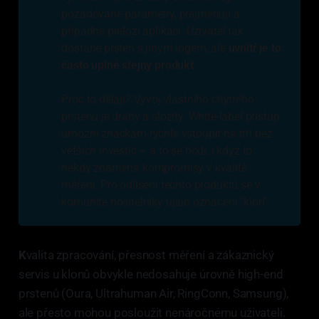
požadované parametry, přejmenují a
případně přeloží aplikaci. Uživatel tak
dostane prsten s jiným logem, ale
uvnitř je to 
často úplně stejný produkt
.
Proč to dělají? Vývoj vlastního chytrého
prstenu je drahý a složitý. White-label přístup
umožní značkám rychle vstoupit na trh bez
větších investic – a to se hodí, i když to
někdy znamená kompromisy v kvalitě
měření. Pro odlišení těchto produktů se v
komunitě nositelniky ujalo označení "klon".
K
valita zpracování, přesnost měření a zákaznický
servis u klonů obvykle nedosahuje úrovně high-end
prstenů (Oura, Ultrahuman Air, RingConn, Samsung),
ale přesto mohou posloužit nenáročnému uživateli.