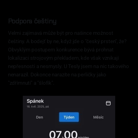
Podpora češtiny
Velmi zajímavá může být pro našince možnost
češtiny. A bodejť by ne, když jde o "český prsten", že?
Obvyklým postupem konkurence bývá prohnat
lokalizaci strojovým překladem, kde však vznikají
nepřesnosti a nesmysly. U Tesly jsem na nic takového
nenarazil. Dokonce narazíte na perličky jako
"zdřímnutí" a "šlofík".