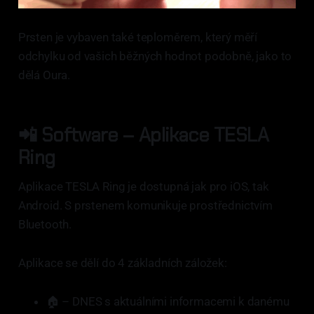
Prsten je vybaven také teploměrem, který měří
odchylku od vašich běžných hodnot podobně, jako to
dělá Oura.
📲 Software – Aplikace TESLA
Ring
Aplikace TESLA Ring je dostupná jak pro iOS, tak
Android. S prstenem komunikuje prostřednictvím
Bluetooth.
Aplikace se dělí do 4 základních záložek:
🏠 – DNES s aktuálními informacemi k danému