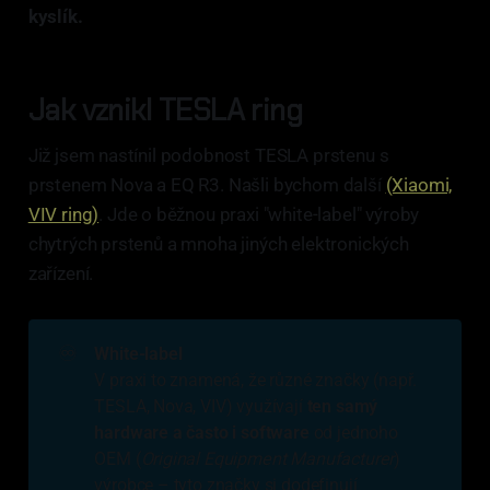
kyslík.
Jak vznikl TESLA ring
Již jsem nastínil podobnost TESLA prstenu s
prstenem Nova a EQ R3. Našli bychom další
(Xiaomi,
VIV ring)
. Jde o běžnou praxi "white-label" výroby
chytrých prstenů a mnoha jiných elektronických
zařízení.
♾️
White-label
V praxi to znamená, že různé značky (např.
TESLA, Nova, VIV) využívají
ten samý 
hardware a často i software
od jednoho
OEM (
Original Equipment Manufacturer
)
výrobce – tyto značky si dodefinují