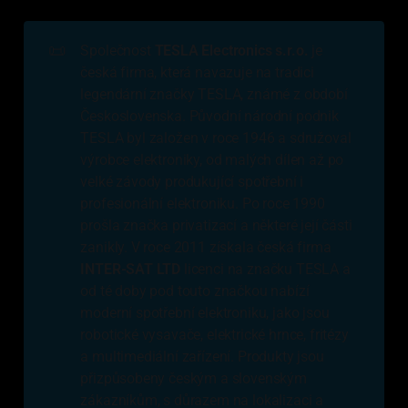
📜
Společnost
TESLA Electronics s.r.o.
je
česká firma, která navazuje na tradici
legendární značky TESLA, známé z období
Československa. Původní národní podnik
TESLA byl založen v roce 1946 a sdružoval
výrobce elektroniky, od malých dílen až po
velké závody produkující spotřební i
profesionální elektroniku. Po roce 1990
prošla značka privatizací a některé její části
zanikly. V roce 2011 získala česká firma
INTER-SAT LTD 
licenci na značku TESLA a
od té doby pod touto značkou nabízí
moderní spotřební elektroniku, jako jsou
robotické vysavače, elektrické hrnce, fritézy
a multimediální zařízení. Produkty jsou
přizpůsobeny českým a slovenským
zákazníkům, s důrazem na lokalizaci a