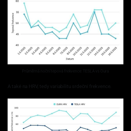
Průměrná noční tepová frekvence: TESLA vs Oura
A také na HRV, tedy variabilitu srdeční frekvence.