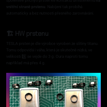
spolehlivě přichytí prsten ke kontaktu umístěnému
na
vnitřní straně prstenu
. Nabíjení tak probíhá
automaticky a bez nutnosti přesného zarovnávání.
🏗️ HW prstenu
TESLA prsten je dle výrobce vyroben ze slitiny titanu.
Tomu odpovídá i váha, která je skutečně nízká, ve
velikosti 9️⃣ se vejde do 3 g. Oura naproti tomu
například má přes 4 g.