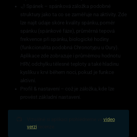
🌙 Spánek – spánková záložka podobné
struktury jako ta co se zaměřuje na aktivity. Zde
lze najít údaje skóre kvality spánku, poměr
spánku (spánkové fáze), průměrná tepová
frekvence při spánku, biologické hodiny
(funkcionalita podobná Chronotypu u Oury).
Aplikace zde zobrazuje i průměrnou hodnotu
HRV, odchylku tělesné teploty a také hladinu
kyslíku v krvi během noci, pokud je funkce
aktivní.
Profil & nastavení – což je záložka, kde lze
provést základní nastavení.
📺
Vizuálně si aplikaci prohlédneme ve
video
verzi
recenze.