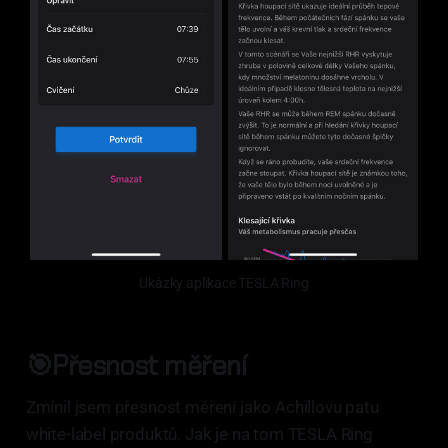
Ukázky aplikace TESLA Ring
🎯Přesnost měření
Zmínil jsem přesnost měření jako Achillovu patu
white-label produktů. Jak je na tom TESLA Ring