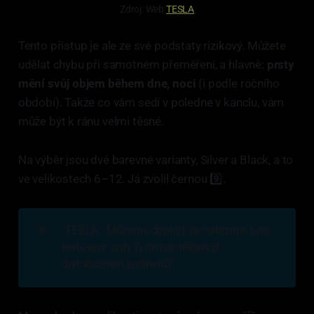
Zdroj: Web 
TESLA
Tento přístup je ale ze své podstaty rizikový. Můžete
udělat chybu při samotném přeměření, a hlavně:
prsty
mění svůj objem během dne, noci
(i podle ročního
období). Takže co vám sedí v poledne v kanclu, vám
může být k ránu velmi těsné.
Na výběr jsou dvě barevné varianty, Silver a Black, a to
ve velikostech 6–12. Já zvolil černou 9️⃣.
🤏
TESLA: "Můžeme doplnit, že nabízíme také
testovací sady (v rámci některých
distribučních partnerů)"