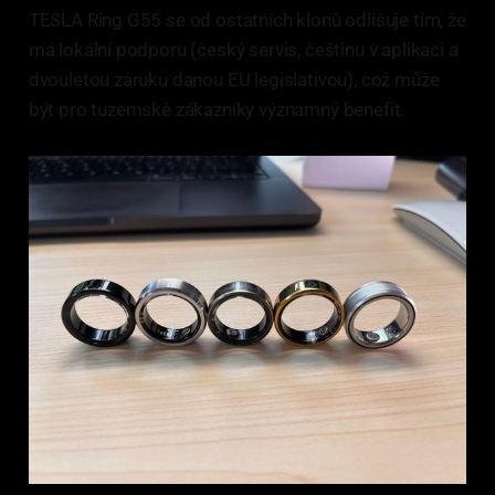
TESLA Ring G55 se od ostatních klonů odlišuje tím, že
má lokální podporu (český servis, češtinu v aplikaci a
dvouletou záruku danou EU legislativou), což může
být pro tuzemské zákazníky významný benefit.