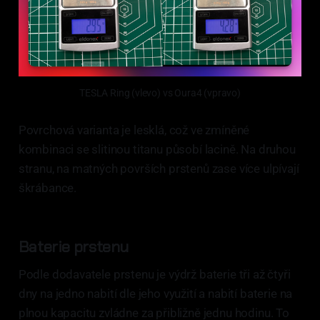
TESLA Ring (vlevo) vs Oura4 (vpravo)
Povrchová varianta je lesklá, což ve zmíněné
kombinaci se slitinou titanu působí lacině. Na druhou
stranu, na matných površích prstenů zase více ulpívají
škrábance.
Baterie prstenu
Podle dodavatele prstenu je výdrž baterie tři až čtyři
dny na jedno nabití dle jeho využití a nabití baterie na
plnou kapacitu zvládne za přibližně jednu hodinu. To