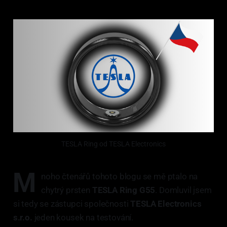
TESLA Ring od TESLA Electronics
M
noho čtenářů tohoto blogu se mě ptalo na
chytrý prsten
TESLA Ring G55
. Domluvil jsem
si tedy se zástupci společnosti
TESLA Electronics
s.r.o.
jeden kousek na testování.