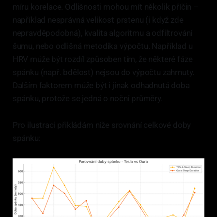
míru korelace. Odlišnosti mohou mít několik příčin –
například nesprávná velikost prstenu (i když zde
nepravděpodobná), kvalita algoritmu a odfiltrování
šumu, nebo odlišná metodika výpočtu. Například u
HRV může být rozdíl způsoben tím, že některé fáze
spánku (např. bdělost) nejsou do výpočtu zahrnuty.
Dalším faktorem může být i jinak odhadnutá doba
spánku, protože se jedná o noční průměry.
Pro ilustraci přikládám níže srovnání celkové doby
spánku: