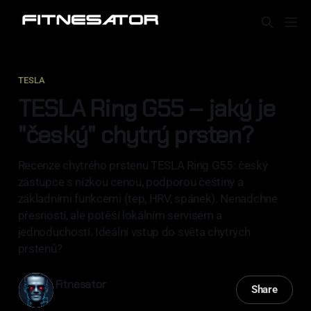
TESLA
TESLA Ring G55 – jaký je
"český" chytrý prsten?
Recenze chytrého prstenu TESLA Ring G55: český
zástupce s nízkou cenou, podporou češtiny a
základními funkcemi (tep, HRV, spánek). Nenadchne
přesností, ale potěší lokálním servisem a
jednoduchostí. Ideální vstup do světa chytrých
prstenů?
Fitnesator
Share
14 čvc 2025
—
10 min read