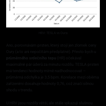
HRV: TESLA vs Oura
Ano, porovnávám prsten, který stojí jen zlomek ceny
Oury (a to ani nepočítám předplatné). Přesto bych u
průměrného srdečního tepu
(HR) očekával
maximálně pár úderů za minutu rozdílu. TESLA prsten
má tendenci hodnoty mírně nadhodnocovat –
průměrná odchylka je 3,5 bpm. Korelace mezi oběma
zařízeními dosahuje hodnoty 0,76, což značí silnou
shodu v trendu.
U HRV jsou rozdíly větší, ale stále vykazují slušnou