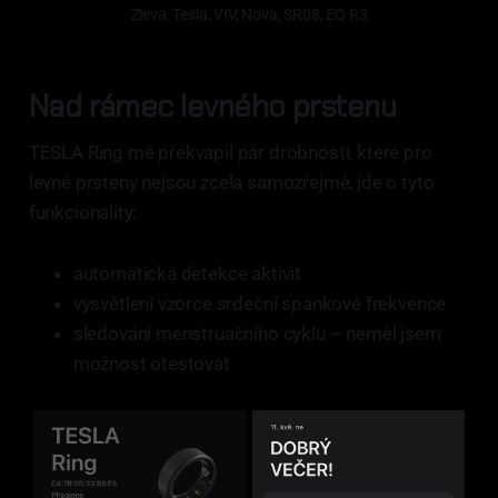
Zleva: Tesla, VIV, Nova, SR08, EQ R3
Nad rámec levného prstenu
TESLA Ring mě překvapil pár drobností, které pro
levné prsteny nejsou zcela samozřejmé, jde o tyto
funkcionality:
automatická detekce aktivit
vysvětlení vzorce srdeční spánkové frekvence
sledování menstruačního cyklu – neměl jsem
možnost otestovat