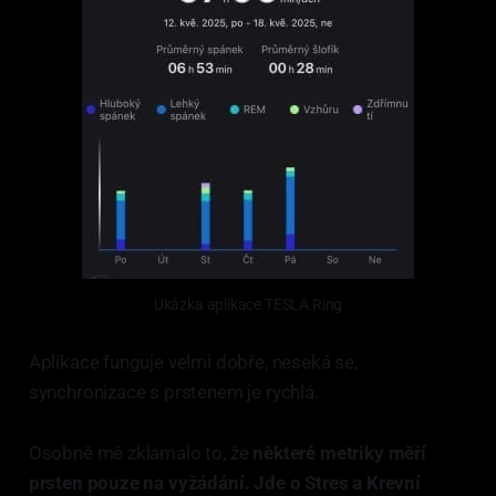
Ukázka aplikace TESLA Ring
Aplikace funguje velmi dobře, neseká se,
synchronizace s prstenem je rychlá.
Osobně mě zklamalo to, že
některé metriky měří
prsten pouze na vyžádání. Jde o Stres a Krevní