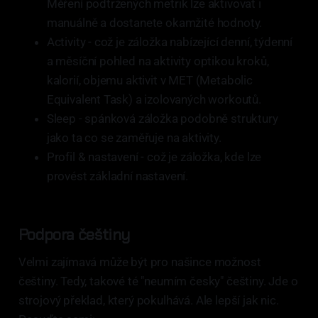
Měření podtržených metrik lze aktivovat i
manuálně a dostanete okamžité hodnoty.
Activity - což je záložka nabízející denní, týdenní
a měsíční pohled na aktivity optikou kroků,
kalorií, objemu aktivit v MET (Metabolic
Equivalent Task) a izolovaných workoutů.
Sleep - spánková záložka podobně struktury
jako ta co se zaměřuje na aktivity.
Profil & nastavení - což je záložka, kde lze
provést základní nastavení.
Podpora češtiny
Velmi zajímavá může být pro našince možnost
češtiny. Tedy, takové té "neumím česky" češtiny. Jde o
strojový překlad, který pokulhává. Ale lepší jak nic.