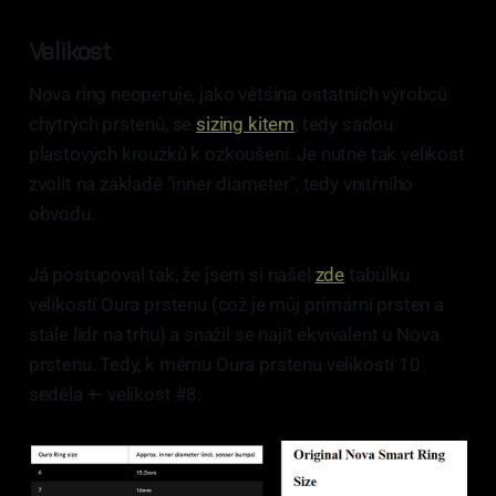
Velikost
Nova ring neoperuje, jako většina ostatních výrobců
chytrých prstenů, se
sizing kitem
, tedy sadou
plastových kroužků k ozkoušení. Je nutné tak velikost
zvolit na základě "inner diameter", tedy vnitřního
obvodu.
Já postupoval tak, že jsem si našel
zde
tabulku
velikostí Oura prstenu (což je můj primární prsten a
stále lídr na trhu) a snažil se najít ekvivalent u Nova
prstenu. Tedy, k mému Oura prstenu velikosti 10
seděla +- velikost #8: