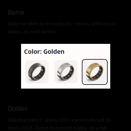
Barva
Máte na výběr ze tří možností - černou, stříbrnou a
zlatou. Já zvolil černou.
Dodání
Objednal jsem 2. února 2024 a prsten dorazil 26.
února 2024. Žádné dodatečné platby, cla a tak