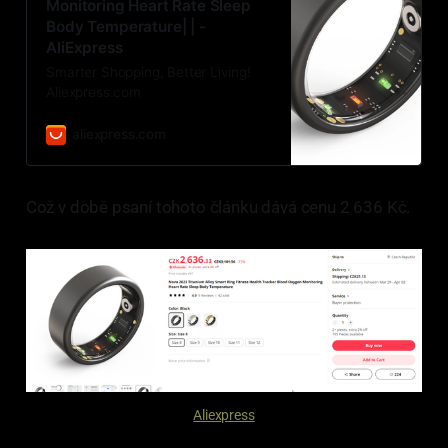
Monitoring Heart Rate Sleep
Body Temperature| | -
AliExpress
Smarter Shopping, Better Living!
Aliexpress.com
aliexpress.com
Což v době psaní tohoto článku dává cenu 2 636 Kč.
Aliexpress