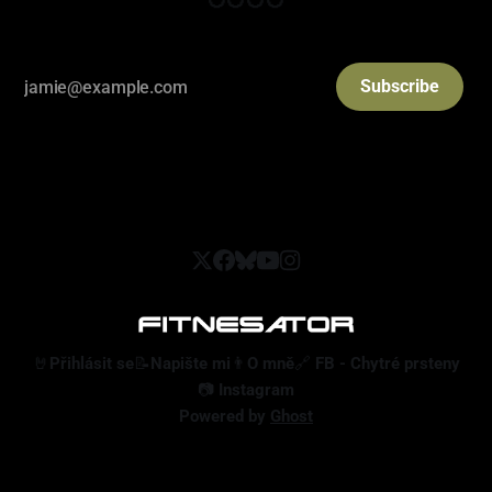
Subscribe
🤘Přihlásit se
📝Napište mi
👨O mně
🔗 FB - Chytré prsteny
📷 Instagram
Powered by
Ghost