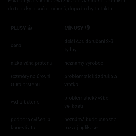
Pokud bych shrnul zcela zásadní vlastnosti produktu
do tabulky plusů a mínusů, dopadlo by to takto:
PLUSY 👍
MÍNUSY 👎
delší čas doručení 2-3
cena
týdny
nízká váha prstenu
neznámý výrobce
rozměry na úrovni
problematická záruka a
Oura prstenu
vratka
problematický výběr
výdrž baterie
velikosti
podpora cvičení a
neznámá budoucnost a
konektivita
rozvoj aplikace