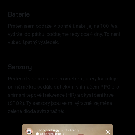
Baterie
Prsten jsem obdržel v pondělí, nabil jej na 100 % a
vydržel do pátku, počítejme tedy cca 4 dny. To není
vůbec špatný výsledek.
Senzory
Prsten disponuje akcelerometrem, který kalkuluje
primárně kroky, dále optickým snímačem PPG pro
snímání tepové frekvence (HR) a okysličení krve
(SPO2). Ty senzory jsou velmi výrazné, zejména
zelená dioda svítí značně: