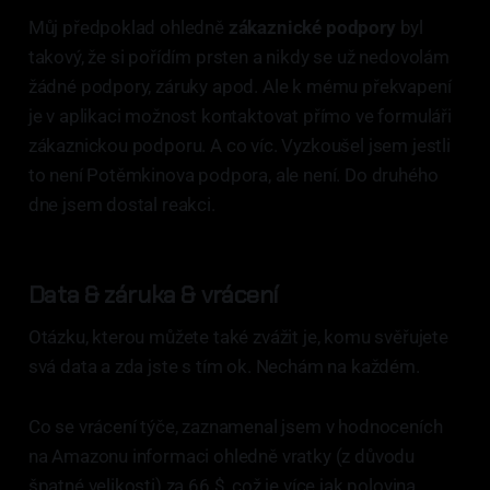
Můj předpoklad ohledně
zákaznické podpory
byl
takový, že si pořídím prsten a nikdy se už nedovolám
žádné podpory, záruky apod. Ale k mému překvapení
je v aplikaci možnost kontaktovat přímo ve formuláři
zákaznickou podporu. A co víc. Vyzkoušel jsem jestli
to není Potěmkinova podpora, ale není. Do druhého
dne jsem dostal reakci.
Data & záruka & vrácení
Otázku, kterou můžete také zvážit je, komu svěřujete
svá data a zda jste s tím ok. Nechám na každém.
Co se vrácení týče, zaznamenal jsem v hodnoceních
na Amazonu informaci ohledně vratky (z důvodu
špatné velikosti) za 66 $, což je více jak polovina