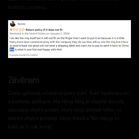
hodnoty prstenu...
Závěrem
Zcela upřímně, očekával jsem šunt. Šunt hardwarově i
z pohledu aplikace. Ale Nova Ring je vlastně docela
obstojný chytrý prsten, který stojí zlomek toho, co
dnešní chytré prsteny. Slovy klasika "No nekup to,
když je to tak levný".