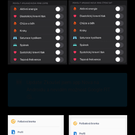
🆕
Update: Zkoušel jsem app Nova na
Androidu a nevidím možnost Google FIT
🤔...