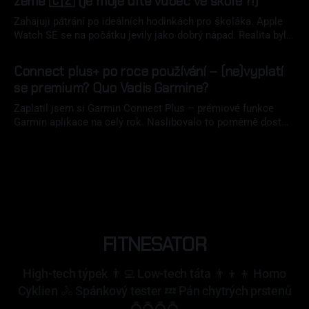
země 🇨🇿 (je moje dítě vůbec ve škole ?!)
Zahajuji pátrání po ideálních hodinkách pro školáka. Apple
Watch SE se na počátku jevily jako dobrý nápad. Realita byla
však jinde.
18 čvc 2026
Connect plus+ po roce používání – (ne)vyplatí
se premium? Quo Vadis Garmine?
Zaplatil jsem si Garmin Connect Plus – prémiové funkce
Garmin aplikace na celý rok. Naslibovalo to poměrně dost
funkcí a celkově to vypadalo velmi zajímavě. Jak Plusko
01 čvc 2026
obstálo? Splnilo moje očekávání? Koupím si to znovu? Na to
najdete odpověď v mém článku.
FITNESATOR
High-tech týpek 👨‍💻 Low-tech táta 👨‍👦‍👦 Homo
Cyklien 🚴 Spánkový tester 💤 Pán chytrých prstenů
💍💍💍💍