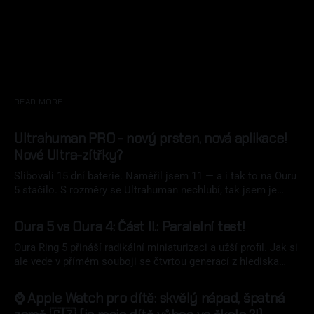
READ MORE
Ultrahuman PRO - nový prsten, nová aplikace!
Nové Ultra-zítřky?
Slibovali 15 dní baterie. Naměřil jsem 11 — a i tak to na Ouru
5 stačilo. S rozměry se Ultrahuman nechlubí, tak jsem je
naměřil. Nový Ultrahuman Ring PRO přináší přepracovanou
07 srp 2026
aplikaci Emerald, magnetické nabíjení a luxusní pouzdro v
Oura 5 vs Oura 4: Část II.: Paralelní test!
ceně. Zaplatíte za to ale tloušťkou.
Oura Ring 5 přináší radikální miniaturizaci a užší profil. Jak si
ale vede v přímém souboji se čtvrtou generací z hlediska
naměřených dat? Paralelní nošení obou přináší tvrdá data.
02 srp 2026
⌚ Apple Watch pro dítě: skvělý nápad, špatná