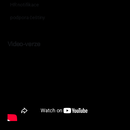
HR notifikace
podpora češtiny
Video-verze