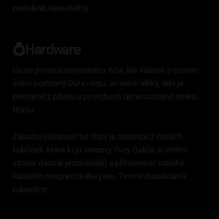
podobně, neproběhly.
💍Hardware
Co se prstenu samotného týče, jde vlastně o prsten
velmi podobný Oura ringu. Je velmi lehký, tělo je
primárně z plastu a povrchová úprava údajně směsí
titanu.
Zásadní odlišnost od Oury je absence 3 malých
bublinek, které kryjí senzory Oury (takže je vnitřní
strana vlastně jednolitější) a přítomnost malého
kulatého magnetického pinu. Tím se dostávám k
nabíječce..