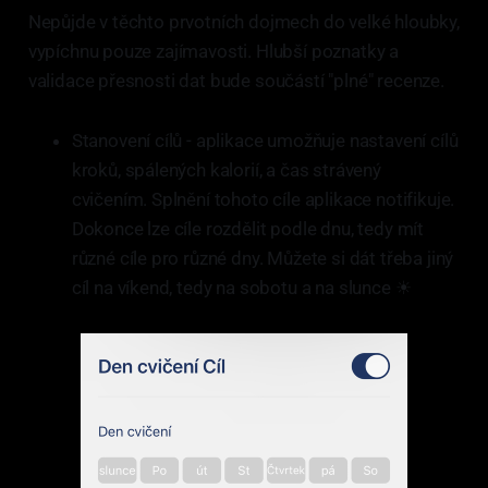
Nepůjde v těchto prvotních dojmech do velké hloubky,
vypíchnu pouze zajímavosti. Hlubší poznatky a
validace přesnosti dat bude součástí "plné" recenze.
Stanovení cílů - aplikace umožňuje nastavení cílů
kroků, spálených kalorií, a čas strávený
cvičením. Splnění tohoto cíle aplikace notifikuje.
Dokonce lze cíle rozdělit podle dnu, tedy mít
různé cíle pro různé dny. Můžete si dát třeba jiný
cíl na víkend, tedy na sobotu a na slunce ☀