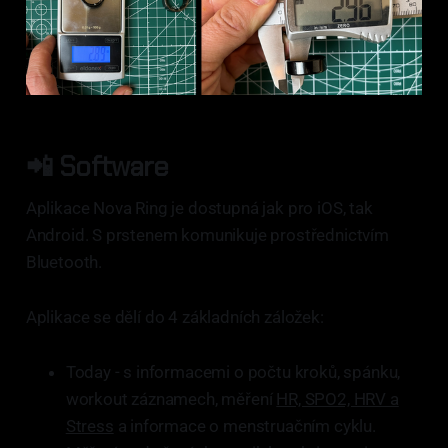
📲 Software
Aplikace Nova Ring je dostupná jak pro iOS, tak
Android. S prstenem komunikuje prostřednictvím
Bluetooth.
Aplikace se dělí do 4 základních záložek:
Today - s informacemi o počtu kroků, spánku,
workout záznamech, měření
HR, SPO2, HRV a
Stress
a informace o menstruačním cyklu.