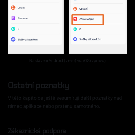
Nastavení Android (vlevo) vs. iOS (vpravo)
Ostatní poznatky
V této kapitolce ještě sesumírují další poznatky nad
rámec aplikace nebo prstenu samotného.
Zákaznická podpora