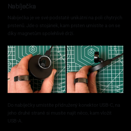
Nabíječka
Nabíječka je ve své podstatě unikátní na poli chytrých
prstenů. Jde o stojánek, kam prsten umístíte a on se
díky magnetům spolehlivě drží.
Do nabíječky umístíte přidružený konektor USB-C, na
jeho druhé straně si musíte najít něco, kam vložit
USB-A.