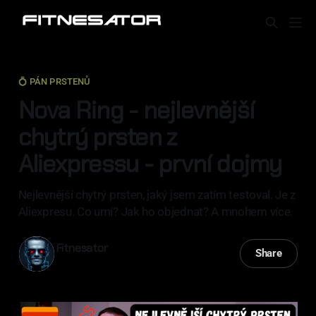
💍 PÁN PRSTENŮ
Nova Ring - nejlevnější
chytrý prsten z
Aliexpressu - první dojmy
Nejlevnější chytrý prsten, jaký jsem zatím testoval. Je z
Aliexpresu. Co umí? Jak ho objednat? A mnohem více.
Fitnesator
Share
09 bře 2024
—
6 min read