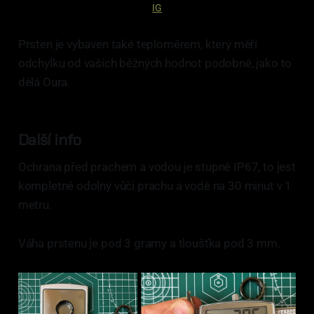
IG
Prsten je vybaven také teploměrem, který měří
odchylku od vašich běžných hodnot podobně, jako to
dělá Oura.
Další info
Ochrana před prachem a vodou je stupně IP67, to jest
kompletně odolný vůči prachu a vodě na 30 minut v 1
metru.
Váha prstenu je pod 3 gramy a tloušťka pod 3 mm.