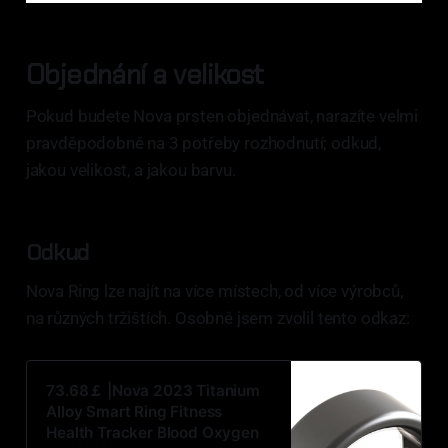
Objednání a velikost
Pokud budete Nova prsten objednávat, narazíte velmi
pravděpodobně na 3 potřeby rozhodnutí; odkud,
jakou velikost, a jakou barvu.
Odkud
Nova Ring lze najít na více místech, od více výrobců,
na různých tržištích. Osobně jsem zvolil tento odkaz:
73.68￡ |Nova 2023 Titanium
Alloy Smart Ring Fitness
Health Tracker Blood Oxygen