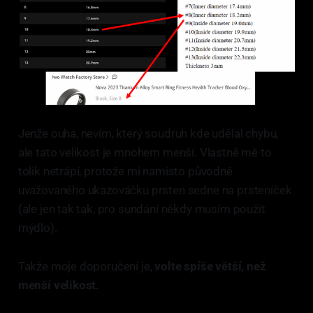
Jenže ouha, nevím, který soudruh kde udělal chybu,
ale tato velikost je mnohem menší. Vlastně mě to
tolik netrápí, protože mi namísto původně
uvažovaného ukazováčku prsten sedne na prsteníček
(ale jen tak tak, pro sundání někdy musím použít
mýdlo).
Takže moje doporučení je,
volte spíše větší, než
menší velikost.