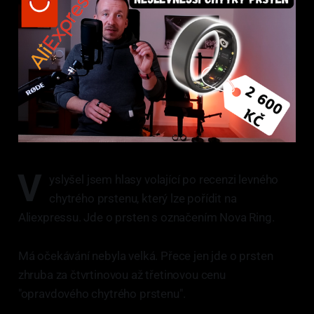
V
yslyšel jsem hlasy volající po recenzi levného
chytrého prstenu, který lze pořídit na
Aliexpressu. Jde o prsten s označením Nova Ring.
Má očekávání nebyla velká. Přece jen jde o prsten
zhruba za čtvrtinovou až třetinovou cenu
"opravdového chytrého prstenu".