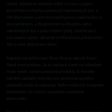
Jasně, zřejmě se nemůže měřit s Ourou a jejími
prvotřídními vhledy a přesností naměřených dat, s
Ultrahumanem a jeho biohackingovou nadstavbou a
ekosystémem, s RingConnem a hloubkou jeho
naměřených dat a pokročilými grafy, vlastně ani s
Circularem a jeho vibračně notifikačními přednostmi.
Ale to není zřejmě ani cílem.
Napadá mě přirovnání. Nova Ring je takový Xiami
Band mezi prsteny. Je to zařízení, které se vzhledem
může měřit s prémiovějšími produkty. A dovede
naměřit základní metriky, což širokému spektru
uživatelů může dostačovat. Nebo může být vstupním
produktem do tohoto segmentu nositelné
elektroniky.