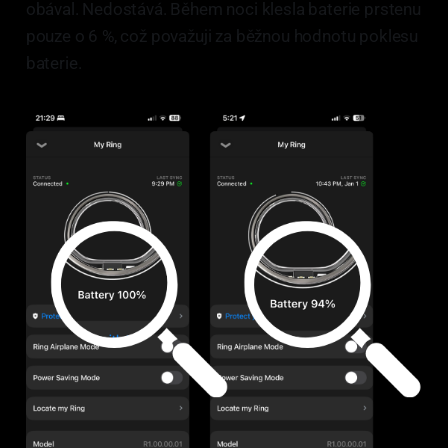
obával. Nedostává. Během noci klesla baterie prstenu
pouze o 6 %, což považuji za běžnou hodnotu poklesu
baterie.