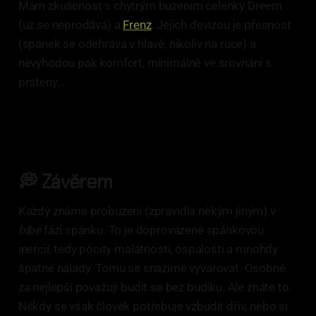
Mám zkušenost s chytrým buzením čelenky Dreem
(už se neprodává) a
Frenz
. Jejich devízou je přesnost
(spánek se odehrává v hlavě, nikoliv na ruce) a
nevýhodou pak komfort, minimálně ve srovnání s
prsteny...
💭 Závěrem
Každý známe probuzení (zpravidla někým jiným) v
blbé
fázi spánku. To je doprovázené spánkovou
inercií, tedy pocity malátnosti, ospalosti a mnohdy
špatné nálady. Tomu se snažíme vyvarovat. Osobně
za nejlepší považuji budit se bez budíku. Ale znáte to.
Někdy se však člověk potřebuje vzbudit dřív, nebo si