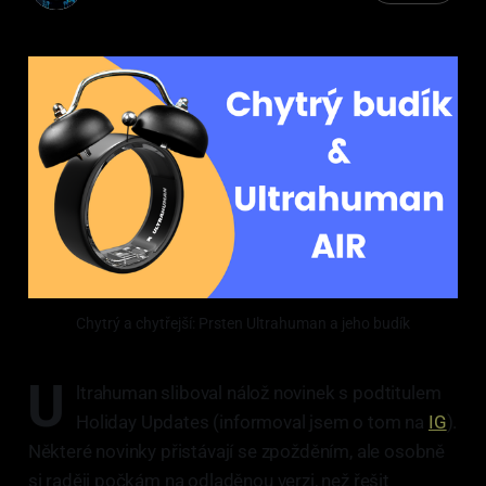
Chytrý a chytřejší: Prsten Ultrahuman a jeho budík
U
ltrahuman sliboval nálož novinek s podtitulem
Holiday Updates (informoval jsem o tom na
IG
).
Některé novinky přistávají se zpožděním, ale osobně
si raději počkám na odladěnou verzi, než řešit