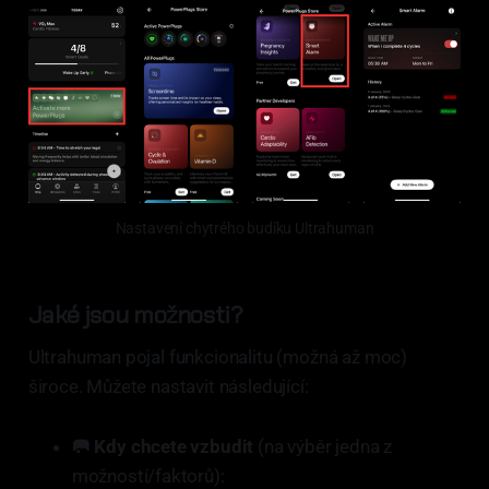
Nastavení chytrého budíku Ultrahuman
Jaké jsou možnosti?
Ultrahuman pojal funkcionalitu (možná až moc)
široce. Můžete nastavit následující:
🥅 Kdy chcete vzbudit
(na výběr jedna z
možností/faktorů):