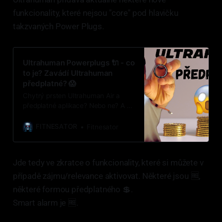
funkcionality, které nejsou "core" pod hlavičku
takzvaných Power Plugs.
Ultrahuman Powerplugs 🔌 - co
to je? Zavádí Ultrahuman
předplatné? 😱
Chytrý prsten Ultrahuman Air a
předplatné aplikace? Nebo ne? A co
je UltraSignal & Powerplugs? Víme
poslední, ale víme to jistě.
FITNESATOR
Fitnesator
Jde tedy ve zkratce o funkcionality, které si můžete v
případě zájmu/relevance aktivovat. Některé jsou 🆓,
některé formou předplatného 💲.
Smart alarm je 🆓.