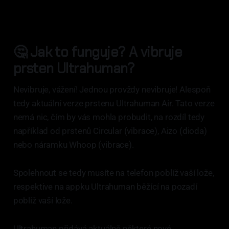
🤔 Jak to funguje? A vibruje
prsten Ultrahuman?
Nevibruje, vážení! Jednou provždy nevibruje! Alespoň
tedy aktuální verze prstenu Ultrahuman Air. Tato verze
nemá nic, čím by vás mohla probudit, na rozdíl tedy
například od prstenů Circular (vibrace), Aizo (dioda)
nebo náramku Whoop (vibrace).
Spolehnout se tedy musíte na telefon poblíž vaší lože,
respektive na appku Ultrahuman běžící na pozadí
poblíž vaší lože.
Ultrahuman přidává aktuálně některé nové