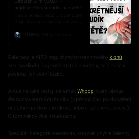
Circular Slim v2024 -
nejdiskrétnější budík na světě!
Nejposlednější verze Circular SLIM.
Co je nového od poslední verze? Co
se mi líbí a co ne?
FITNESATOR
Fitnesator
Dále tady je AIZO ring, chytrý prsten z rodiny
klonů
.
Ten má diodu. Ta je ovšem tak decentní, že k buzení
poslouží jen velmi těžko.
Aktuálně také testuji náramek
Whoop
, který vibruje
dle nastavení módu budíku (v přesný čas, po dosažení
určitého spánkového skóre, nebo v "zelené recovery").
O tom někdy více v budoucnu.
Speciální kategorií wearables jsou pak chytré čelenky.