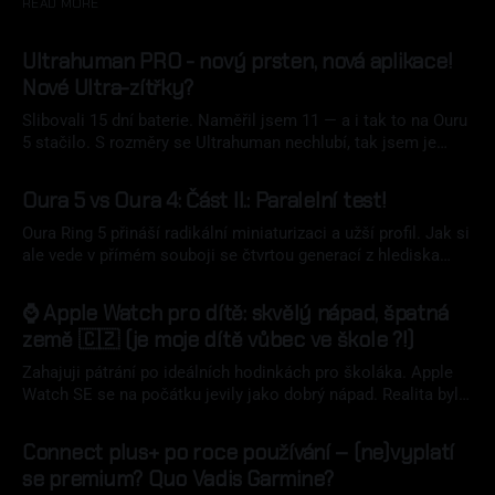
READ MORE
Ultrahuman PRO - nový prsten, nová aplikace!
Nové Ultra-zítřky?
Slibovali 15 dní baterie. Naměřil jsem 11 — a i tak to na Ouru
5 stačilo. S rozměry se Ultrahuman nechlubí, tak jsem je
naměřil. Nový Ultrahuman Ring PRO přináší přepracovanou
07 srp 2026
aplikaci Emerald, magnetické nabíjení a luxusní pouzdro v
Oura 5 vs Oura 4: Část II.: Paralelní test!
ceně. Zaplatíte za to ale tloušťkou.
Oura Ring 5 přináší radikální miniaturizaci a užší profil. Jak si
ale vede v přímém souboji se čtvrtou generací z hlediska
naměřených dat? Paralelní nošení obou přináší tvrdá data.
02 srp 2026
⌚ Apple Watch pro dítě: skvělý nápad, špatná
země 🇨🇿 (je moje dítě vůbec ve škole ?!)
Zahajuji pátrání po ideálních hodinkách pro školáka. Apple
Watch SE se na počátku jevily jako dobrý nápad. Realita byla
však jinde.
18 čvc 2026
Connect plus+ po roce používání – (ne)vyplatí
se premium? Quo Vadis Garmine?