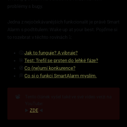
problémy s bugy.
Jedna z nejočekávanějších funkcionalit je právě Smart
Alarm s podtitulem: Wake up at your best. Pojďme si
to rozebrat v těchto rovinách ⤵️:
🤔
Jak to funguje? A vibruje?
🎯
Test: Trefil se prsten do lehké fáze?
🧭
Co (ne)umí konkurence?
💭
Co si o funkci SmartAlarm myslím.
📽️
Tento článek vyšel také ve své video verzi na
YouTube:
▶️
ZDE
◀️