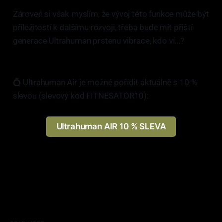
Zároveň si však myslím, že vývoj této funkce může být
příležitostí k dalšímu rozvoji, třeba bude mít příští
generace Ultrahuman prstenu vibrace, kdo ví...?
💍 Ultrahuman Air je možné pořídit aktuálně s 10 %
slevou (slevový kód FITNESATOR10):
Ultrahuman AIR 10 % SLEVA