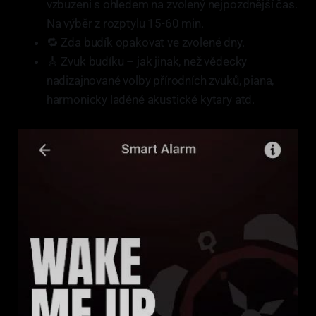
vzbuzeni s ohledem na zvolený nejpozdnější čas.
Na výběr z rozptylu 15-60 min.
🔁 Zda budík opakovat ve zvolené dny.
🎸 Zvuk budíku – jak jinak, než vědecky
nadizajnované volby přírodních zvuků, piana,
harmonicky laděné akustické kytary atd.