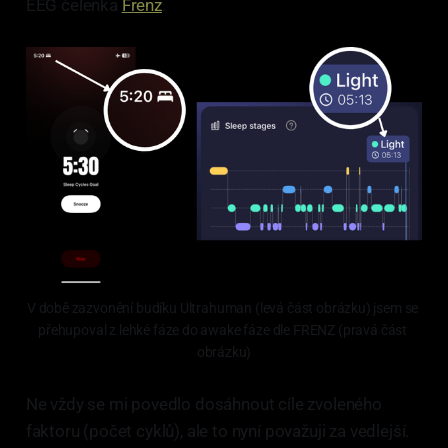
EEG čelenka
Frenz
.
V době zazvonění budíku Ultrahuman (levá část obrázku) jsem se 
přehupoval z lehké fáze do awake fáze dle FRENZ (pravá část 
obrázku)
Ne vždy se mi povedlo dosáhnout cíle zvoleného
faktoru (počet cyklů), ale to nyní považuji za vedlejší.