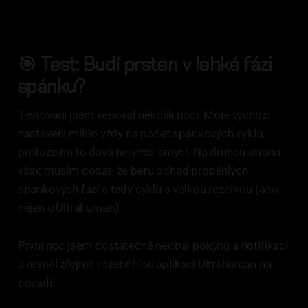
🎯 Test: Budí prsten v lehké fázi
spánku?
Testování jsem věnoval několik nocí. Moje výchozí
nastavení mířilo vždy na počet spánkových cyklů,
protože mi to dává největší smysl. Na druhou stranu
však musím dodat, že beru odhad proběhlých
spánkových fází a tedy cyklů s velkou rezervou (a to
nejen u Ultrahuman).
První noc jsem dostatečně nedbal pokynů a notifikací
a neměl zřejmě rozeběhlou aplikaci Ultrahuman na
pozadí: