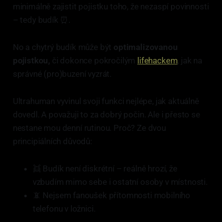
minimálně zajistit pojistku toho, že nezaspí povinnosti
– tedy budík ⏰.
No a chytrý budík může být
optimalizovanou
pojistkou,
či dokonce pokročilým
lifehackem
, jak na
správné (pro)buzení vyzrát.
Ultrahuman vyvinul svoji funkci nejlépe, jak aktuálně
dovedl. A považuji to za dobrý počin. Ale i přesto se
nestane mou denní rutinou. Proč? Ze dvou
principiálních důvodů:
👯 Budík není diskrétní – reálně hrozí, že
vzbudím mimo sebe i ostatní osoby v místnosti.
📵 Nejsem fanoušek přítomnosti mobilního
telefonu v ložnici.