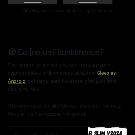
Úbytek baterie prstenu Ultrahuman po jedné noci
🧭 Co (ne)umí konkurence?
V rámci konkurenčních platforem musím zmínit
nejprve českou průkopnickou záležitost
Sleep as
Android
, se kterou jsem koketoval před poměrně
dlouhými roky.
V rámci wearables jako takových tady pak máme zj.
Circular, který je vybaven vibracemi: