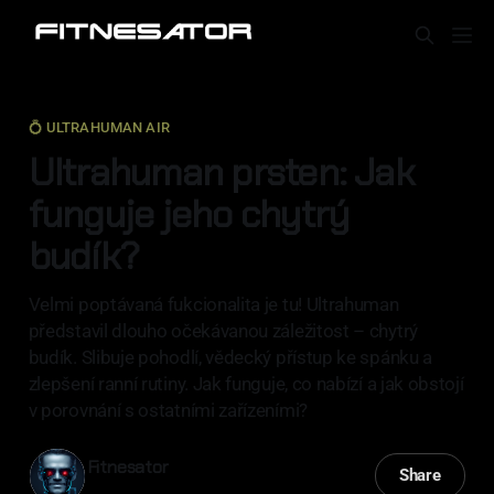
💍 ULTRAHUMAN AIR
Ultrahuman prsten: Jak
funguje jeho chytrý
budík?
Velmi poptávaná fukcionalita je tu! Ultrahuman
představil dlouho očekávanou záležitost – chytrý
budík. Slibuje pohodlí, vědecký přístup ke spánku a
zlepšení ranní rutiny. Jak funguje, co nabízí a jak obstojí
v porovnání s ostatními zařízeními?
Fitnesator
Share
04 led 2025
—
5 min read