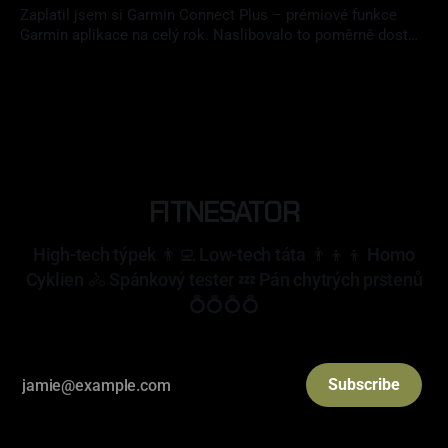
Zaplatil jsem si Garmin Connect Plus – prémiové funkce
Garmin aplikace na celý rok. Naslibovalo to poměrně dost
funkcí a celkově to vypadalo velmi zajímavě. Jak Plusko
01 čvc 2026
obstálo? Splnilo moje očekávání? Koupím si to znovu? Na to
najdete odpověď v mém článku.
FITNESATOR
High-tech týpek 👨‍💻 Low-tech táta 👨‍👦‍👦 Homo
Cyklien 🚴 Spánkový tester 💤 Pán chytrých prstenů
💍💍💍💍
Subscribe