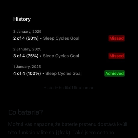
Historie budíků Ultrahuman
Co baterie?
Možná vás napadne, že baterie prstenu dostává kvůli
této funkcionalitě na 🕴️(frak). Také jsem se toho