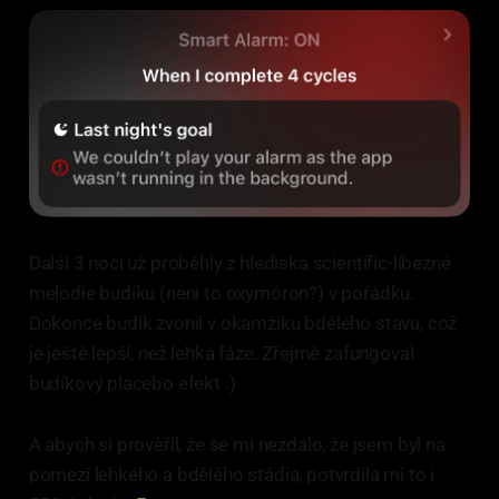
Další 3 noci už proběhly z hlediska scientific-líbezné
melodie budíku (není to oxymóron?) v pořádku.
Dokonce budík zvonil v okamžiku bdělého stavu, což
je ještě lepší, než lehká fáze. Zřejmě zafungoval
budíkový placebo efekt :)
A abych si prověřil, že se mi nezdálo, že jsem byl na
pomezí lehkého a bdělého stádia, potvrdila mi to i