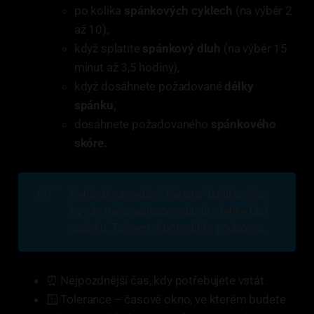
po kolika
spánkových cyklech
(na výběr 2
až 10),
když splatíte
spánkový dluh
(na výběr 15
minut až 3,5 hodiny),
když dosáhnete požadované
délky
spánku,
dosáhnete požadovaného
spánkového
skóre.
😴
Nehledě na zadání "faktoru" budíku výše
by vás měla aplikace vzbudit v lehké fázi
spánku. To jsem si potvrdil i s podporou.
⏰ Nejpozdnější čas, kdy potřebujete vstát.
🪟 Tolerance – časové okno, ve kterém budete