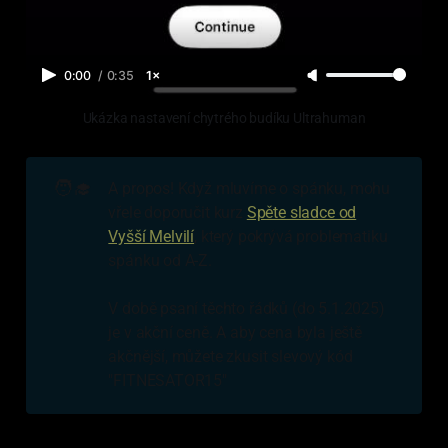
0:00
/
0:35
1×
Ukázka nastavení chytrého budíku Ultrahuman
🧑‍🎓
A propos! Když mluvíme o spánku, mohu
vřele doporučit kurz
Spěte sladce od
Vyšší Melvilí
, který pokrývá problematiku
spánku od A-Z.
V době psaní těchto řádků (do 5.1.2025)
je v akční ceně. A aby cena byla ještě
akčnější, můžete zkusit slevový kód
"FITNESATOR15"