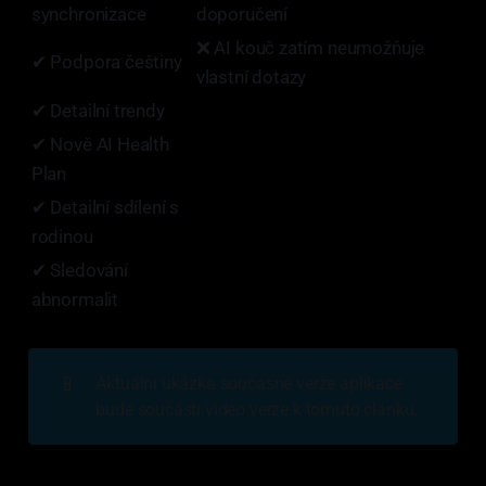
synchronizace
doporučení
❌ AI kouč zatím neumožňuje
✔ Podpora češtiny
vlastní dotazy
✔ Detailní trendy
✔ Nově AI Health
Plan
✔ Detailní sdílení s
rodinou
✔ Sledování
abnormalit
📱
Aktuální ukázka současné verze aplikace
bude součástí video verze k tomuto článku.