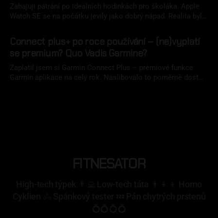
Zahajuji pátrání po ideálních hodinkách pro školáka. Apple
Watch SE se na počátku jevily jako dobrý nápad. Realita byla
však jinde.
18 čvc 2026
Connect plus+ po roce používání – (ne)vyplatí
se premium? Quo Vadis Garmine?
Zaplatil jsem si Garmin Connect Plus – prémiové funkce
Garmin aplikace na celý rok. Naslibovalo to poměrně dost
funkcí a celkově to vypadalo velmi zajímavě. Jak Plusko
01 čvc 2026
obstálo? Splnilo moje očekávání? Koupím si to znovu? Na to
najdete odpověď v mém článku.
FITNESATOR
High-tech týpek 👨‍💻 Low-tech táta 👨‍👦‍👦 Homo
Cyklien 🚴 Spánkový tester 💤 Pán chytrých prstenů
💍💍💍💍