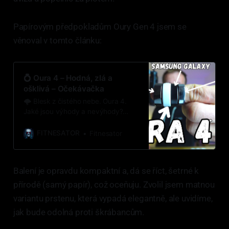
Papírovým předpokladům Oury Gen 4 jsem se
věnoval v tomto článku:
💍 Oura 4 – Hodná, zlá a
ošklivá – Očekávačka
🌩 Blesk z čistého nebe. Oura 4.
Jaké jsou výhody a nevýhody?
Láká vás?
FITNESATOR
Fitnesator
Balení je opravdu kompaktní a, dá se říct, šetrné k
přírodě (samý papír), což oceňuju. Zvolil jsem matnou
variantu prstenu, která vypadá elegantně, ale uvidíme,
jak bude odolná proti škrábancům.