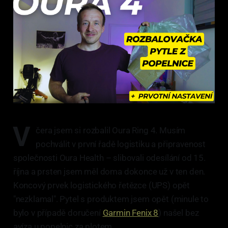
V
čera jsem si rozbalil Oura Ring 4. Musím
pochválit v první řadě logistiku a připravenost
společnosti Oura Health – slibovali odesílání od 15.
října a prsten jsem měl doma dokonce už v ten den.
Koncový prvek logistického řetězce (UPS) opět
"nezklamal". Pytel s produktem jsem opět (minule to
bylo v případě doručení
Garmin Fenix 8
) našel bez
avíza u popelnic za plotem.