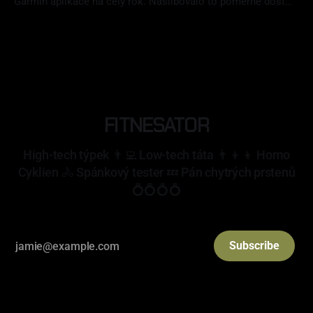
Garmin aplikace na celý rok. Naslibovalo to poměrně dost
funkcí a celkově to vypadalo velmi zajímavě. Jak Plusko
01 čvc 2026
obstálo? Splnilo moje očekávání? Koupím si to znovu? Na to
najdete odpověď v mém článku.
FITNESATOR
High-tech týpek 👨‍💻 Low-tech táta 👨‍👦‍👦 Homo
Cyklien 🚴 Spánkový tester 💤 Pán chytrých prstenů
💍💍💍💍
Subscribe