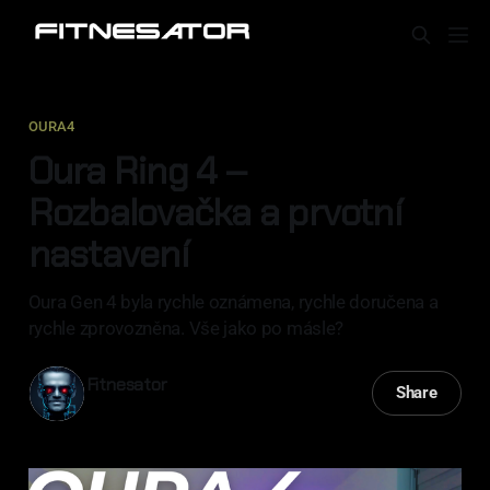
OURA4
Oura Ring 4 –
Rozbalovačka a prvotní
nastavení
Oura Gen 4 byla rychle oznámena, rychle doručena a
rychle zprovozněna. Vše jako po másle?
Fitnesator
Share
16 říj 2024
—
2 min read