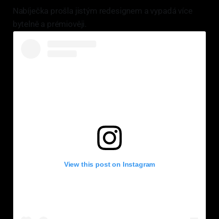
Nabíječka prošla jistým redesignem a vypadá více
bytelně a prémiověji.
View this post on Instagram