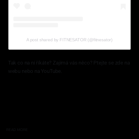
A post shared by FITNESATOR (@fitnesator)
Tak co na ní říkáte? Zajímá vás něco? Ptejte se zde na
webu nebo na YouTube.
READ MORE