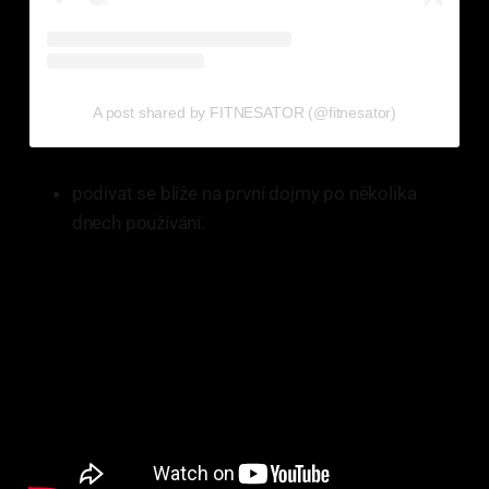
A post shared by FITNESATOR (@fitnesator)
podívat se blíže na první dojmy po několika
dnech používání.