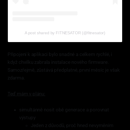
A post shared by FITNESATOR (@fitnesator)
Připojení k aplikaci bylo snadné a celkem rychlé, i
když chvilku zabrala instalace nového firmware.
Samozřejmě, zůstává předplatné, první měsíc je však
zdarma.
Teď mám v plánu:
simultánně nosit obě generace a porovnat
výstupy
Jeden z důvodů, proč hned nevyměním