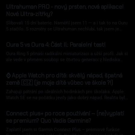
Ultrahuman PRO - nový prsten, nová aplikace!
Nové Ultra-zítřky?
Slibovali 15 dní baterie. Naměřil jsem 11 — a i tak to na Ouru
5 stačilo. S rozměry se Ultrahuman nechlubí, tak jsem je
naměřil. Nový Ultrahuman Ring PRO přináší přepracovanou
07 srp 2026
aplikaci Emerald, magnetické nabíjení a luxusní pouzdro v
Oura 5 vs Oura 4: Část II.: Paralelní test!
ceně. Zaplatíte za to ale tloušťkou.
Oura Ring 5 přináší radikální miniaturizaci a užší profil. Jak si
ale vede v přímém souboji se čtvrtou generací z hlediska
naměřených dat? Paralelní nošení obou přináší tvrdá data.
02 srp 2026
⌚ Apple Watch pro dítě: skvělý nápad, špatná
země 🇨🇿 (je moje dítě vůbec ve škole ?!)
Zahajuji pátrání po ideálních hodinkách pro školáka. Apple
Watch SE se na počátku jevily jako dobrý nápad. Realita byla
však jinde.
18 čvc 2026
Connect plus+ po roce používání – (ne)vyplatí
se premium? Quo Vadis Garmine?
Zaplatil jsem si Garmin Connect Plus – prémiové funkce