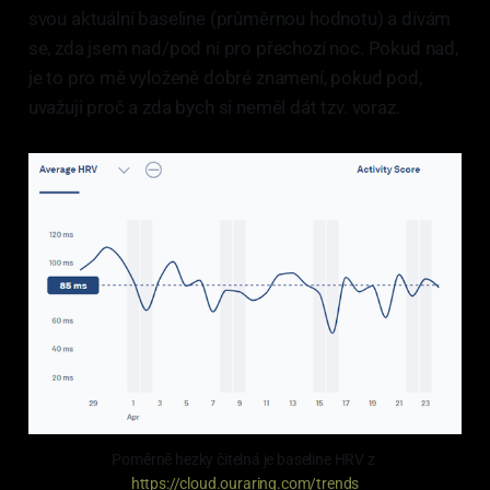
svou aktuální baseline (průměrnou hodnotu) a dívám
se, zda jsem nad/pod ní pro přechozí noc. Pokud nad,
je to pro mě vyloženě dobré znamení, pokud pod,
uvažuji proč a zda bych si neměl dát tzv. voraz.
Poměrně hezky čitelná je baseline HRV z 
https://cloud.ouraring.com/trends