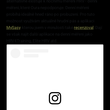
alternativně existuje k nočnímu měření HRV - denní
měření, které Oura nepodporuje. Denní měření
probíhá ideálně hned ráno po probuzení. Pro tuto
možnost využívám aktuálně hrudní pás a aplikaci
MySasy
, kterou jsem v minulosti také
recenzoval
. Dají
se však najít další aplikace na denní měření jako
HRV4Training, Elite HRV atd.