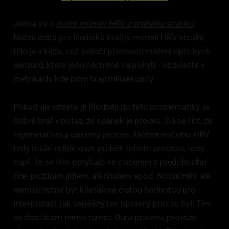
Jedná se o
noční průměr HRV
z průběhu spánku
.
Noční doba je z hlediska kvality měření HRV ideální,
tělo je v klidu, což svědčí přesnosti měření optických
senzorů, které jsou náchylné na pohyb - obzvláště v
metrikách, kde prim hrají milisekundy.
Pokud ale chcete jít hlouběji do této problematiky, je
dobré brát v potaz, že spánek je proces. Dá se říct, že
regenerativní a opravný proces. Měření nočního HRV
tedy může reflektovat průběh tohoto procesu, tedy
např. že se tělo potýkalo se cvičením z předchozího
dne, pozdním jídlem, alkoholem apod. Noční HRV ale
nemusí nutně být křišťálově čistou hodnotou pro
interpretaci, jak úspěšný ten opravný proces byl. Tím
se dostávám mimo rámec Oura prstenu, protože