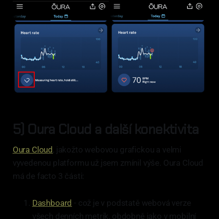
5) Oura Cloud a další konektivita
Oura Cloud
, jakožto webovou grafickou a velmi
vyvedenou platformu už jsem zmínil výše. Oura Cloud
má de facto 3 části:
Dashboard
- což je v podstatě webová verze
všech denních metrik, obdobně jako v mobilní