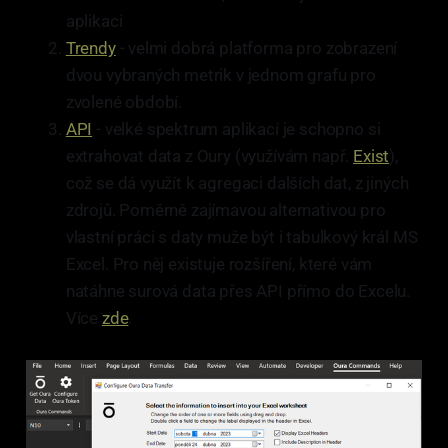
aplikaci
Trendy
- velmi dobrá platforma pro zobrazení
dvou vybraných metrik v jednom grafu pro
zvolené období.
API
- velké spektrum aplikací je schopno si
extrahovat data z Oury (využívám např.
Exist
),
což se dá využít k agregaci dalších dat, z jiných
zdrojů. Poměrně zajímavou alternativou pro
vlastní práci s daty muže být i tabulkový král MS
Excel. Pro něj existuje rozšíření, které vám
natáhne surová data přes API přímo do Excelu.
Více
zde
.