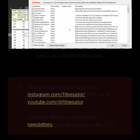
Data z Oury v Excelu? Není problém
🔗
Sledujte můj instagramový účet:
instagram.com/fitnesator/
a YT kanál
youtube.com/@fitnesator
/
Jakákoliv aktivita, včetně odběru
newsletteru
pomůže provozu webu. Díky!