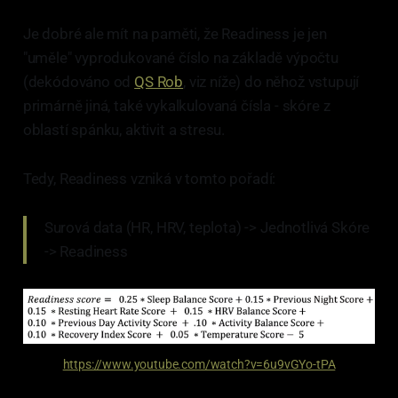
Je dobré ale mít na paměti, že Readiness je jen
"uměle" vyprodukované číslo na základě výpočtu
(dekódováno od
QS Rob
, viz níže) do něhož vstupují
primárně jiná, také vykalkulovaná čísla - skóre z
oblastí spánku, aktivit a stresu.
Tedy, Readiness vzniká v tomto pořadí:
Surová data (HR, HRV, teplota) -> Jednotlivá Skóre
-> Readiness
https://www.youtube.com/watch?v=6u9vGYo-tPA