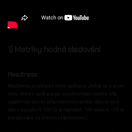
1) Metriky hodné sledování
Readiness
Readiness je výkladní skříní aplikace. Jedná se o první
číslo, které v aplikace po synchronizaci uvidíte. Má
vyjadřovat úroveň připravenosti vašeho těla na nový
den v rozsahu 0-100 (0 je nejméně, 100 nejvíce, >70 je
považováno za dobrou připravenost).