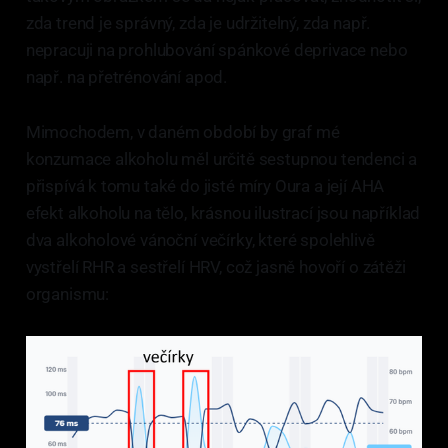
zda trend je správný, zda je udržitelný, zda např.
nepracuji na prohlubování spánkové deprivace nebo
např. na přetrénování apod.
Mimochodem, v daném období by graf mé
konzumace alkoholu měl určitě sestupnou tendenci a
přispívá k tomu také do jisté míry Oura a její AHA
efekt alkoholu na tělo, krásnou ilustrací jsou například
dva alkoholové vánoční večírky, které spolehlivě
vystřelí RHR a sestřelí HRV, což jasně hovoří o zátěži
organismu: