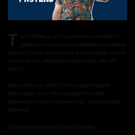
T
ento článek je určen primárně pro vlastníky 3.
generace Oura prstenu se základní uživatelskou
znalostí (to jest, uživatel ví, jak prsten funguje, co měří
a orientuje se v základních pojmech, jako HR, HRV
apod.).
Mým cílem bylo vybrat TOP 5 nejzajímavějších
funkcionalit, tipů a triků na základě mé letité
zkušenosti s tímto prstenem (resp. s jeho přechozí
generací).
Podíváme se konkrétně na tato témata: