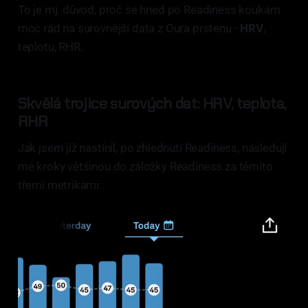
To je mj. důvod, proč se hned po Readiness koukám
moc rád na surovnější data z Oura prstenu -
HRV
,
teplotu, RHR.
Skvělá trojice surových dat: HRV, teplota,
RHR
Jak jsem již nastínil, po zhlednutí Readiness, následují
mé kroky většinou do záložky Readiness za těmito
třemi metrikami: