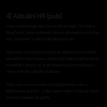
4) Aktuální HR (puls)
Oura nedisponuje nyní (na rozdíl od např. Circular a
RingConn) živým měřením (jistou alternativou mohou
být "sessions" v rámci záložky Explore).
Nicméně, současnou možností, alespoň pro měření
aktuálního krevní pulsu, může být funkcionalita, která
je malinko ukrytá, ač je dostupná na jedno kliknutí v
rámci domácí záložky aplikace.
Stačí sjet o trochu níže na dlaždici Heart rate a
kliknout na srdíčko - a hle, rázem vidím svůj tep, který
se navíc zanese do grafu.