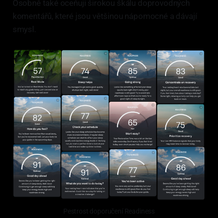
Osobně také oceňuji širokou škálu doprovodných
komentářů, které jsou většinou nápomocné a dávají
smysl.
Pestrost doporučení Readiness