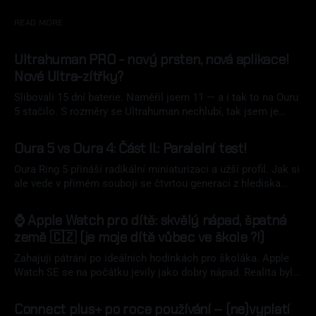
READ MORE
Ultrahuman PRO - nový prsten, nová aplikace!
Nové Ultra-zítřky?
Slibovali 15 dní baterie. Naměřil jsem 11 — a i tak to na Ouru
5 stačilo. S rozměry se Ultrahuman nechlubí, tak jsem je
naměřil. Nový Ultrahuman Ring PRO přináší přepracovanou
07 srp 2026
aplikaci Emerald, magnetické nabíjení a luxusní pouzdro v
Oura 5 vs Oura 4: Část II.: Paralelní test!
ceně. Zaplatíte za to ale tloušťkou.
Oura Ring 5 přináší radikální miniaturizaci a užší profil. Jak si
ale vede v přímém souboji se čtvrtou generací z hlediska
naměřených dat? Paralelní nošení obou přináší tvrdá data.
02 srp 2026
⌚ Apple Watch pro dítě: skvělý nápad, špatná
země 🇨🇿 (je moje dítě vůbec ve škole ?!)
Zahajuji pátrání po ideálních hodinkách pro školáka. Apple
Watch SE se na počátku jevily jako dobrý nápad. Realita byla
však jinde.
18 čvc 2026
Connect plus+ po roce používání – (ne)vyplatí