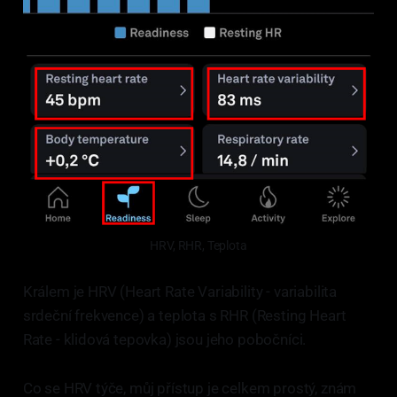
HRV, RHR, Teplota
Králem je HRV (Heart Rate Variability - variabilita
srdeční frekvence) a teplota s RHR (Resting Heart
Rate - klidová tepovka) jsou jeho pobočníci.
Co se HRV týče, můj přístup je celkem prostý, znám