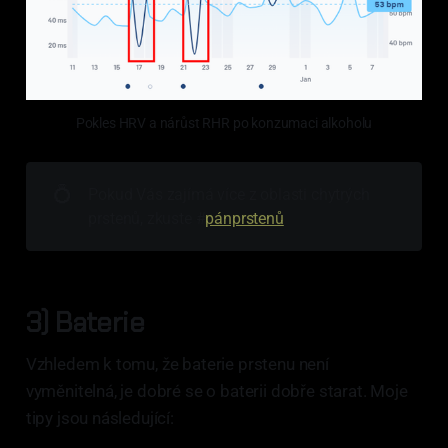
Pokles HRV a nárůst RHR po konzumaci alkoholu
💍
Pokud Vás zajímá více z oblasti chytrých
prstenů, zkuste #
pánprstenů
3) Baterie
Vzhledem k tomu, že baterie prstenu není
vyměnitelná, je dobré se o baterii dobře starat. Moje
tipy jsou následující: