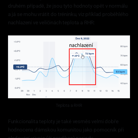
druhém případě, že jsou tyto hodnoty opět v normálu
a já se mohu vrátit do tréninku, viz příklad proběhlého
nachlazení ve veličinách teplota a RHR:
Teplota a RHR
Funkcionalita teploty je také vesměs velmi dobře
hodnocena dámskou komunitou jako pomocník při