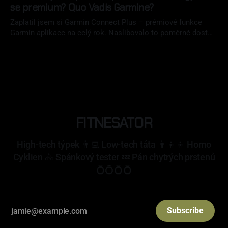
se premium? Quo Vadis Garmine?
Zaplatil jsem si Garmin Connect Plus – prémiové funkce
Garmin aplikace na celý rok. Naslibovalo to poměrně dost
funkcí a celkově to vypadalo velmi zajímavě. Jak Plusko
01 čvc 2026
obstálo? Splnilo moje očekávání? Koupím si to znovu? Na to
najdete odpověď v mém článku.
FITNESATOR
High-tech týpek 👨‍💻 Low-tech táta 👨‍👦‍👦 Homo
Cyklien 🚴 Spánkový tester 💤 Pán chytrých prstenů
💍💍💍💍
Subscribe