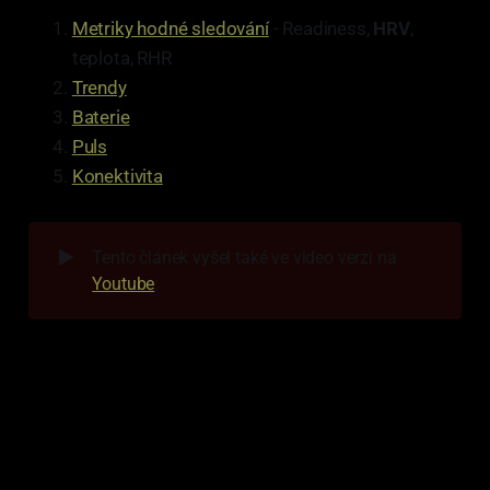
Metriky hodné sledování
- Readiness,
HRV
,
teplota, RHR
Trendy
Baterie
Puls
Konektivita
▶️
Tento článek vyšel také ve video verzi na
Youtube
: