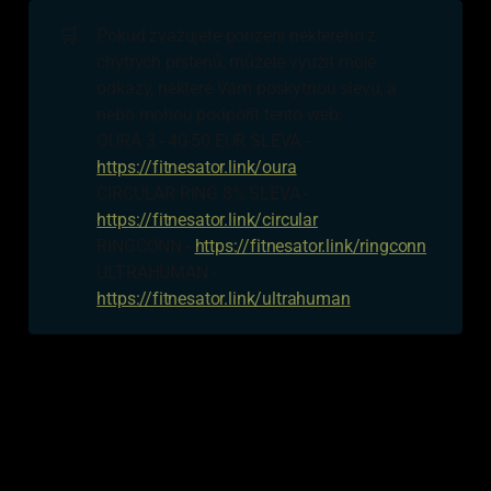
🛒
Pokud zvažujete pořízení některého z
chytrých prstenů, můžete využít moje
odkazy, některé Vám poskytnou slevu, a
nebo mohou podpořit tento web:
OURA 3 - 40-50 EUR SLEVA -
https://fitnesator.link/oura
CIRCULAR RING 8% SLEVA -
https://fitnesator.link/circular
RINGCONN -
https://fitnesator.link/ringconn
ULTRAHUMAN -
https://fitnesator.link/ultrahuman