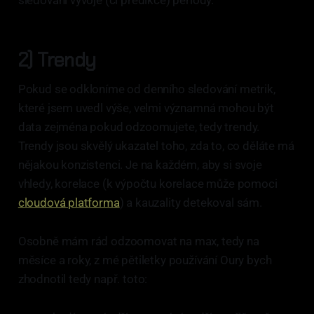
sledování vývoje (či predikce) periody.
2) Trendy
Pokud se odkloníme od denního sledování metrik,
které jsem uvedl výše, velmi významná mohou být
data zejména pokud odzoomujete, tedy trendy.
Trendy jsou skvělý ukazatel toho, zda to, co děláte má
nějakou konzistenci. Je na každém, aby si svoje
vhledy, korelace (k výpočtu korelace může pomoci
cloudová platforma
) a kauzality detekoval sám.
Osobně mám rád odzoomovat na max, tedy na
měsíce a roky, z mé pětiletky používání Oury bych
zhodnotil tedy např. toto: