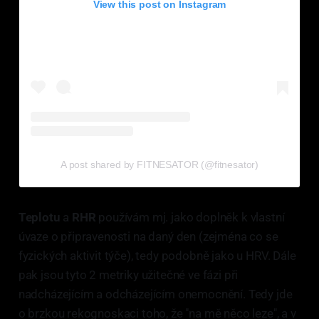
View this post on Instagram
A post shared by FITNESATOR (@fitnesator)
Teplotu
a
RHR
používám mj. jako doplněk k vlastní
úvaze o připravenosti na daný den (zejména co se
fyzických aktivit týče), tedy podobně jako u HRV. Dále
pak jsou tyto 2 metriky užitečné ve fázi při
nadcházejícím a odcházejícím onemocnění. Tedy jde
o brzkou rekognoskaci toho, že "na mě něco leze", a v