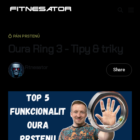
💍 PÁN PRSTENŮ
Oura Ring 3 - Tipy & triky
Fitnesator
Share
28 dub 2023
—
6 min read