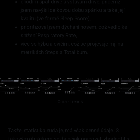
chodím spát dříve a vstávám dříve, přičemž
jsem navýšil celkovou dobu spánku a také její
kvalitu (ve formě Sleep Score),
prioritizoval jsem dýchání nosem, což vedlo ke
snížení Respiratory Rate,
více se hýbu a cvičím, což se projevuje mj. na
metrikách Steps a Total burn.
Oura - Trends
Takže, statistika nuda je, má však cenné údaje. S
takovým obrázkem se dá nějak pracovat, zhodnotit si,