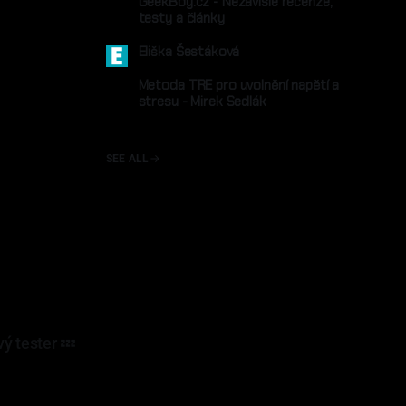
GeekBoy.cz - Nezávislé recenze,
testy a články
geekboy.cz
Eliška Šestáková
eliskasestakova.cz
Metoda TRE pro uvolnění napětí a
stresu - Mirek Sedlák
mireksedlak.cz
SEE ALL
ý tester 💤