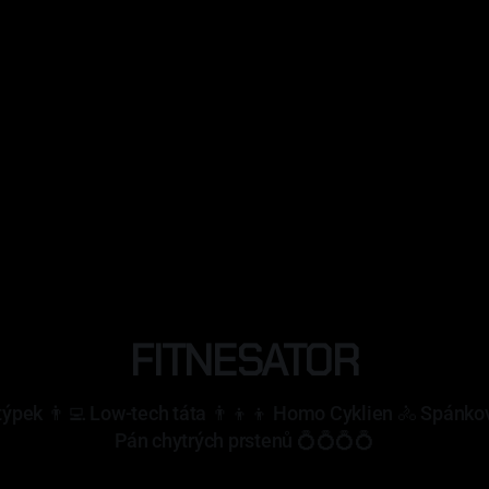
FITNESATOR
týpek 👨‍💻 Low-tech táta 👨‍👦‍👦 Homo Cyklien 🚴 Spánkov
Pán chytrých prstenů 💍💍💍💍