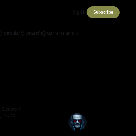
Subscribe
Sign in
💍 Circular
💍 Amazfit
⌚ Garmin Fenix 8
ura Symptom
jí? A co