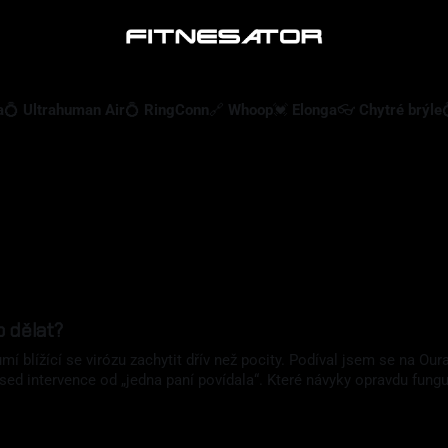
a
💍 Ultrahuman Air
💍 RingConn
🔗 Whoop
💓 Elonga
👓 Chytré brýle
 dělat?
mí blížící se virózu zachytit dřív než pocity. Podíval jsem se na O
ed intervence od „jedna paní povídala“. Které návyky opravdu fungu