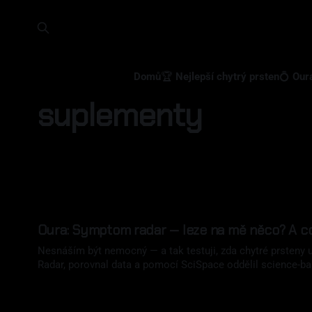
Domů
🏆 Nejlepší chytrý prsten
💍 Our
suplementy
Oura: Symptom radar — leze na mě něco? A co
Nesnáším být nemocný — a tak testuji, zda chytré prsteny u
Radar, porovnal data a pomocí SciSpace oddělil science-bas
slivovice?
06 úno 2026