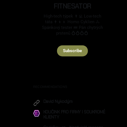
FITNESATOR
High-tech týpek 👨‍💻 Low-tech
táta 👨‍👦‍👦 Homo Cyklien 🚴
Spánkový tester 💤 Pán chytrých
prstenů 💍💍💍💍
Subscribe
RECOMMENDATIONS
David Nykodým
nykodympiano.cz
KOUČINK PRO FIRMY I SOUKROMÉ
KLIENTY
individualni-koucovani.cz