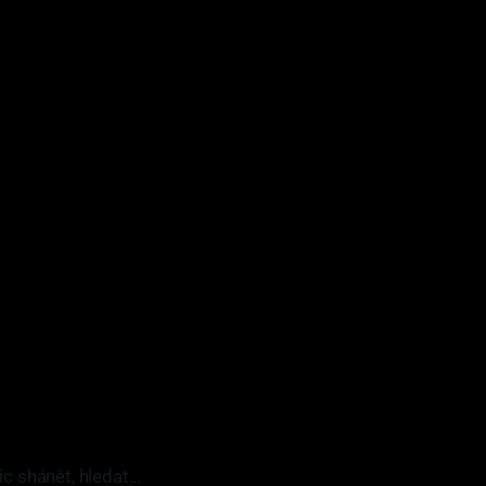
c shánět, hledat...