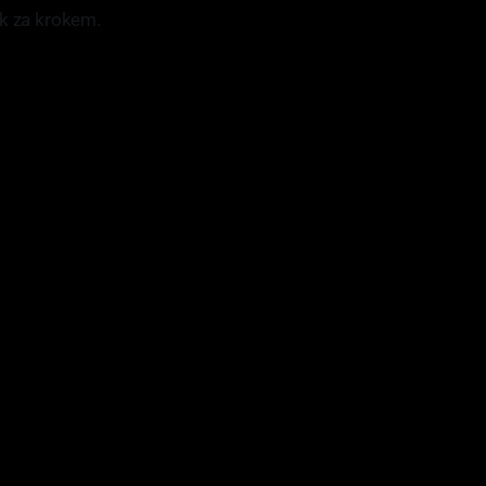
ok za krokem.